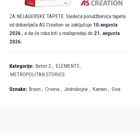
ZA NELAGERSKE TAPETE: Sledeća porudžbenica tapeta
od dobavljača AS Creation se zaključuje
10.avgusta
2026.
, a da će roba biti u maloprodaji do
21. avgusta
2026.
Kategorije:
Beton 2
,
ELEMENTS
,
METROPOLITAN STORIES
Oznake:
Braon
,
Crvena
,
Jednobojne
,
Kamen
,
Siva