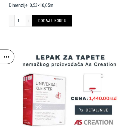
Dimenzije: 0,53×10,05m
Livingwalls Wallpaper 367219 količina
DODAJ U KORPU