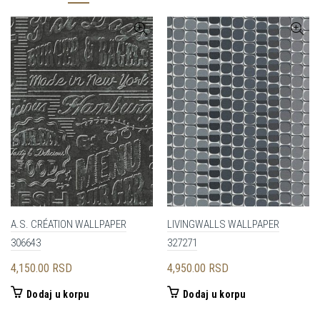
A.S. CRÉATION WALLPAPER
LIVINGWALLS WALLPAPER
306643
327271
4,150.00
RSD
4,950.00
RSD
Dodaj u korpu
Dodaj u korpu