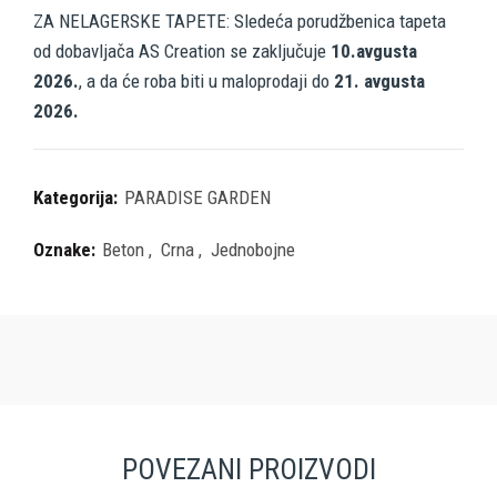
ZA NELAGERSKE TAPETE: Sledeća porudžbenica tapeta
od dobavljača AS Creation se zaključuje
10.avgusta
2026.
, a da će roba biti u maloprodaji do
21. avgusta
2026.
Kategorija:
PARADISE GARDEN
Oznake:
Beton
,
Crna
,
Jednobojne
POVEZANI PROIZVODI