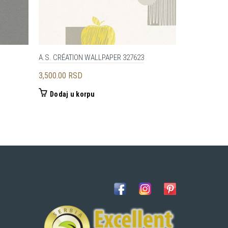
A.S. CRÉATION WALLPAPER 327623
A.S. CRÉATI
a
3,500.00
RSD
4,200.00
RS
Dodaj u korpu
Dodaj u 
0 RSD.