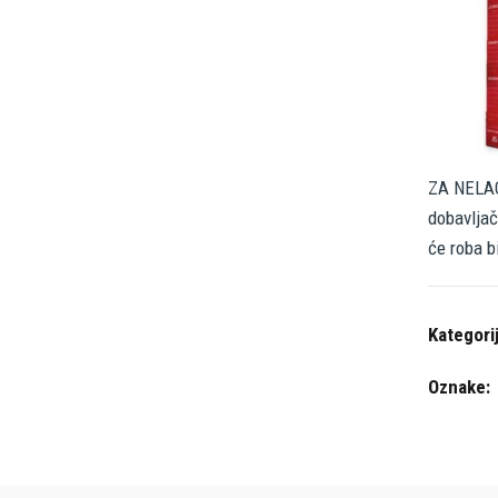
ZA NELAG
dobavljač
će roba b
Kategori
Oznake: