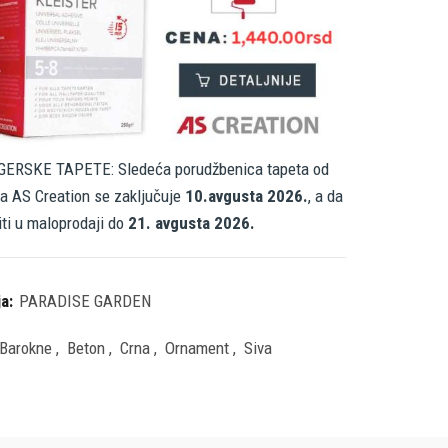
ERSKE TAPETE: Sledeća porudžbenica tapeta od
a AS Creation se zaključuje
10.avgusta 2026.
, a da
iti u maloprodaji do
21. avgusta 2026.
ja:
PARADISE GARDEN
Barokne
,
Beton
,
Crna
,
Ornament
,
Siva