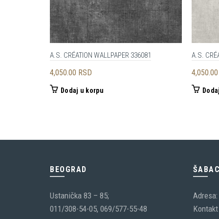
A.S. CRÉATION WALLPAPER 336081
A.S. CRÉ
4,050.00
RSD
4,050.0
Dodaj u korpu
Dodaj
BEOGRAD
ŠABA
Ustanička 83 – 85;
Adresa:
011/308-54-05, 069/577-55-48
Kontakt 