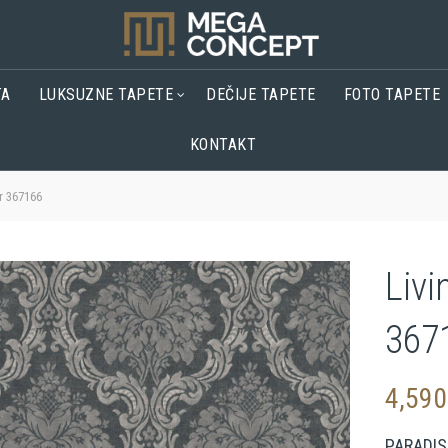
TA
LUKSUZNE TAPETE
DEČIJE TAPETE
FOTO TAPETE
KONTAKT
r 367166
Livi
367
4,59
PARADIS