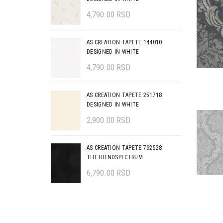
4,790.00
RSD
AS CREATION TAPETE 144010
DESIGNED IN WHITE
4,790.00
RSD
AS CREATION TAPETE 251718
DESIGNED IN WHITE
2,900.00
RSD
AS CREATION TAPETE 792528
THETRENDSPECTRUM
6,790.00
RSD