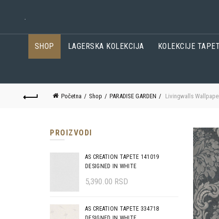
.
SHOP
LAGERSKA KOLEKCIJA
KOLEKCIJE TAPE
Početna
Shop
PARADISE GARDEN
Livingwalls Wallpape
PROIZVODI
AS CREATION TAPETE 141019
DESIGNED IN WHITE
5,390.00
RSD
AS CREATION TAPETE 334718
DESIGNED IN WHITE