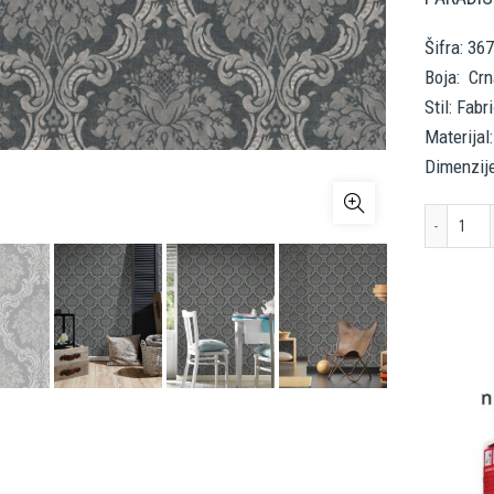
Šifra: 36
Boja: Crn
Stil: Fab
Materijal:
Dimenzij
Livi