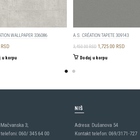
ATION WALLPAPER 336086
A.S. CRÉATION TAPETE 309143
Originalna
Trenutn
0
RSD
1,725.00
RSD
3,450.00
RSD
cena
cena
 u korpu
Dodaj u korpu
je
je:
bila:
1,725.0
3,450.00 RSD.
C
NIŠ
 Mačvanska 3;
Adresa: Dušanova 54
telefoni: 060/ 345 64 00
Kontakt telefon: 069/3171-727