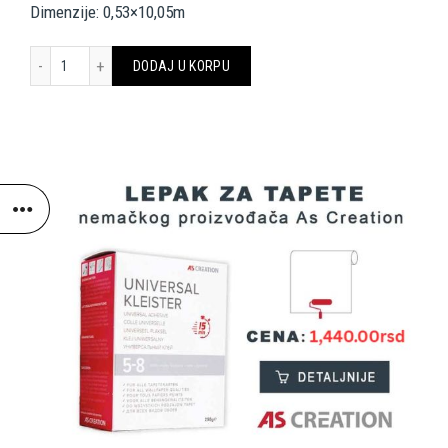
Dimenzije: 0,53×10,05m
LIVINGWALLS WALLPAPER 342193 količina
DODAJ U KORPU