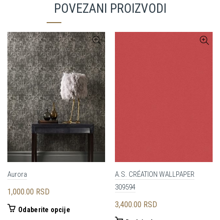
POVEZANI PROIZVODI
Aurora
A.S. CRÉATION WALLPAPER
309594
1,000.00
RSD
3,400.00
RSD
Ovaj
Odaberite opcije