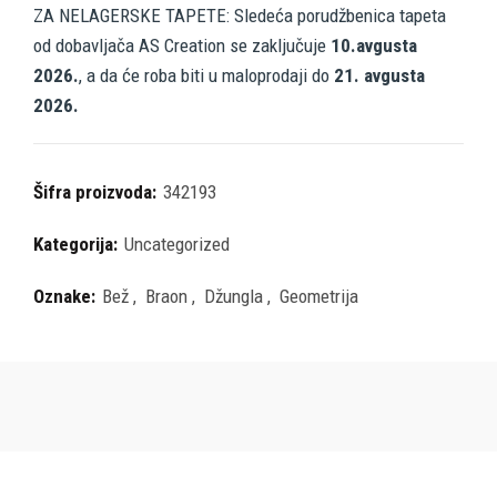
ZA NELAGERSKE TAPETE: Sledeća porudžbenica tapeta
od dobavljača AS Creation se zaključuje
10.avgusta
2026.
, a da će roba biti u maloprodaji do
21. avgusta
2026.
Šifra proizvoda:
342193
Kategorija:
Uncategorized
Oznake:
Bež
,
Braon
,
Džungla
,
Geometrija