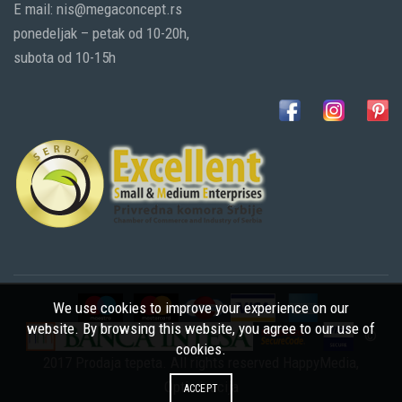
E mail: nis@megaconcept.rs
ponedeljak – petak od 10-20h,
subota od 10-15h
We use cookies to improve your experience on our
website. By browsing this website, you agree to our use of
©
cookies.
2017 Prodaja tepeta. All rights reserved
HappyMedia
,
Optimizacija
ACCEPT