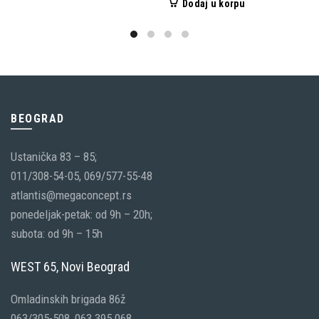
proizvod
Dodaj u korpu
ima
više
varijanti.
Opcije
mogu
biti
BEOGRAD
izabrane
Ustanička 83 – 85;
na
011/308-54-05, 069/577-55-48
stranici
atlantis@megaconcept.rs
proizvoda.
ponedeljak-petak: od 9h – 20h;
subota: od 9h – 15h
WEST 65, Novi Beograd
Omladinskih brigada 86ž
063/305-508, 063 395 068