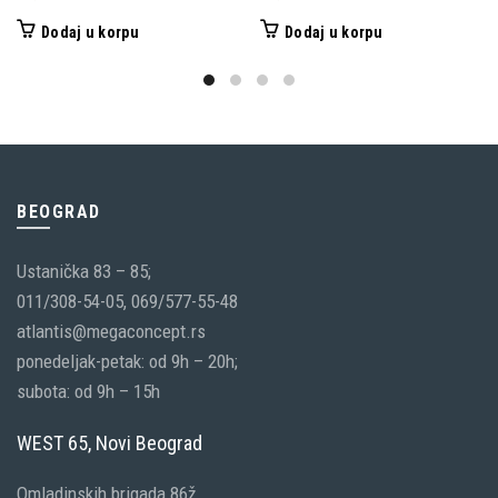
Dodaj u korpu
Dodaj u korpu
BEOGRAD
Ustanička 83 – 85;
011/308-54-05, 069/577-55-48
atlantis@megaconcept.rs
ponedeljak-petak: od 9h – 20h;
subota: od 9h – 15h
WEST 65, Novi Beograd
Omladinskih brigada 86ž