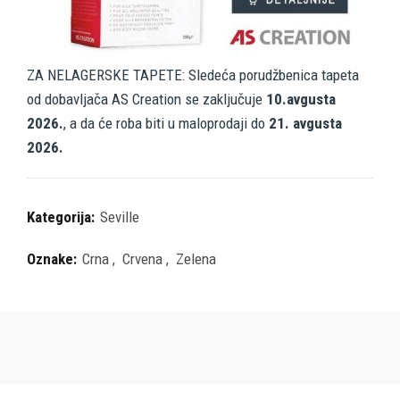
ZA NELAGERSKE TAPETE: Sledeća porudžbenica tapeta
od dobavljača AS Creation se zaključuje
10.avgusta
2026.
, a da će roba biti u maloprodaji do
21. avgusta
2026.
Kategorija:
Seville
Oznake:
Crna
,
Crvena
,
Zelena