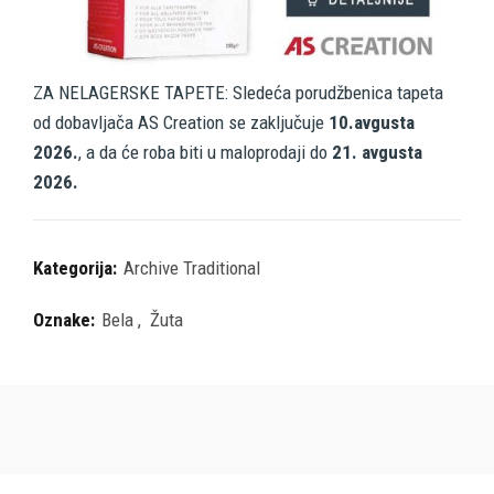
ZA NELAGERSKE TAPETE: Sledeća porudžbenica tapeta
od dobavljača AS Creation se zaključuje
10.avgusta
2026.
, a da će roba biti u maloprodaji do
21. avgusta
2026.
Kategorija:
Archive Traditional
Oznake:
Bela
,
Žuta