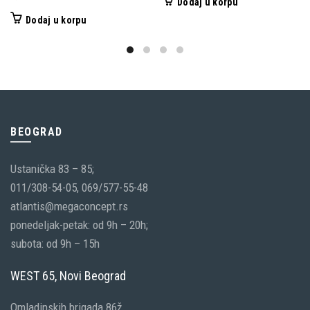
Dodaj u korpu
Dodaj u korpu
BEOGRAD
Ustanička 83 – 85;
011/308-54-05, 069/577-55-48
atlantis@megaconcept.rs
ponedeljak-petak: od 9h – 20h;
subota: od 9h – 15h
WEST 65, Novi Beograd
Omladinskih brigada 86ž