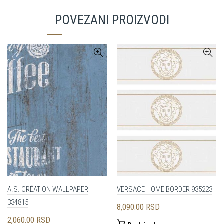
POVEZANI PROIZVODI
A.S. CRÉATION WALLPAPER
VERSACE HOME BORDER 935223
334815
8,090.00
RSD
2,060.00
RSD