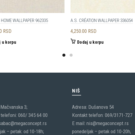
 HOME WALLPAPER 962335
A.S. CRÉATION WALLPAPER 336054
00
RSD
4,250.00
RSD
 u korpu
Dodaj u korpu
C
NIŠ
 Mačvanska 3;
Adresa: Dušanova 54
telefoni: 060/ 345 64 00
Kontakt telefon: 069/3171-727
 sabac@megaconcept.rs
E mail: nis@megaconcept.rs
ak – petak: od 10-18h;
ponedeljak – petak od 10-20h,