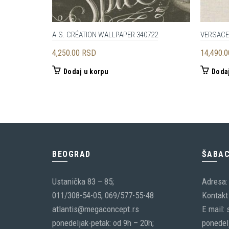
A.S. CRÉATION WALLPAPER 340722
VERSACE
4,250.00
RSD
14,490.
Dodaj u korpu
Dodaj
BEOGRAD
ŠABA
Ustanička 83 – 85;
Adresa:
011/308-54-05, 069/577-55-48
Kontakt 
atlantis@megaconcept.rs
E mail:
ponedeljak-petak: od 9h – 20h;
ponedelj