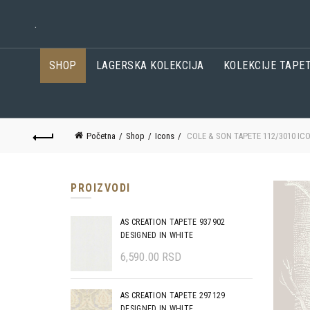
.
SHOP
LAGERSKA KOLEKCIJA
KOLEKCIJE TAPE
Početna
Shop
Icons
COLE & SON TAPETE 112/3010 IC
PROIZVODI
AS CREATION TAPETE 937902
DESIGNED IN WHITE
6,590.00
RSD
AS CREATION TAPETE 297129
DESIGNED IN WHITE