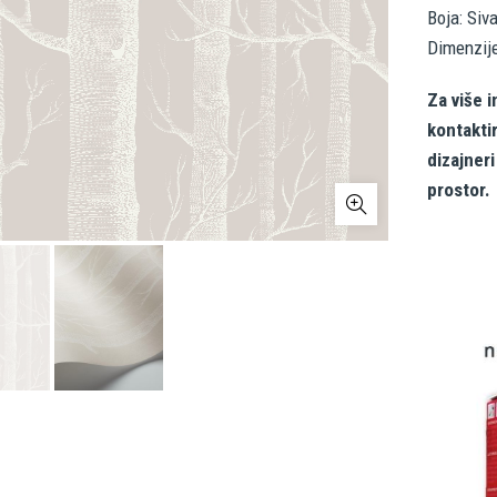
Boja: Siva
Dimenzij
Za više i
kontakti
dizajner
prostor.