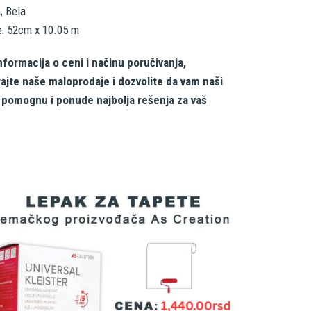
, Bela
e: 52cm x 10.05 m
nformacija o ceni i načinu poručivanja,
rajte naše maloprodaje i dozvolite da vam naši
i pomognu i ponude najbolja rešenja za vaš