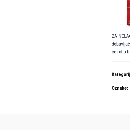
ZA NELAG
dobavljač
će roba b
Kategori
Oznake: