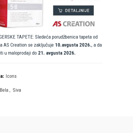
ERSKE TAPETE: Sledeća porudžbenica tapeta od
a AS Creation se zaključuje
10.avgusta 2026.
, a da
iti u maloprodaji do
21. avgusta 2026.
ja:
Icons
Bela
,
Siva