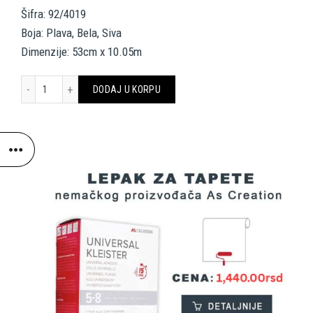
Šifra: 92/4019
Boja: Plava, Bela, Siva
Dimenzije: 53cm x 10.05m
COLE & SON TAPETE 92/4019 FOUNDATION količina
DODAJ U KORPU