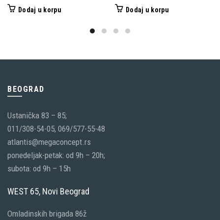
Dodaj u korpu
Dodaj u korpu
BEOGRAD
Ustanička 83 – 85;
011/308-54-05, 069/577-55-48
atlantis@megaconcept.rs
ponedeljak-petak: od 9h – 20h;
subota: od 9h – 15h
WEST 65, Novi Beograd
Omladinskih brigada 86ž