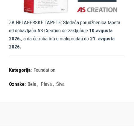
ZA NELAGERSKE TAPETE: Sledeća porudžbenica tapeta
od dobavljača AS Creation se zaključuje
10.avgusta
2026.
, a da će roba biti u maloprodaji do
21. avgusta
2026.
Kategorija:
Foundation
Oznake:
Bela
,
Plava
,
Siva