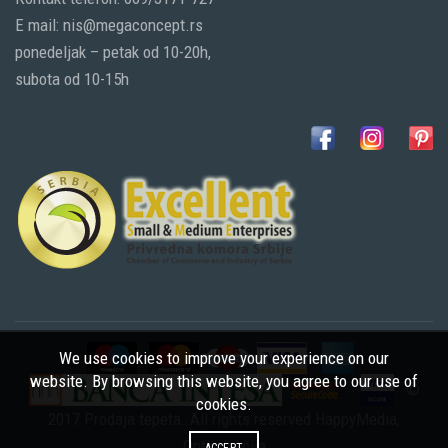
E mail: nis@megaconcept.rs
ponedeljak – petak od 10-20h,
subota od 10-15h
We use cookies to improve your experience on our
website. By browsing this website, you agree to our use of
©
cookies.
2017 Prodaja tepeta. All rights reserved
HappyMedia
,
Optimizacija