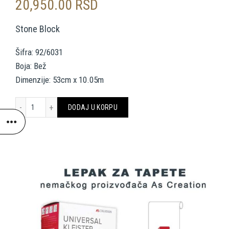
20,950.00
RSD
Stone Block
Šifra: 92/6031
Boja: Bež
Dimenzije: 53cm x 10.05m
COLE & SON TAPETE 92/6031 FOUNDATION količina
DODAJ U KORPU