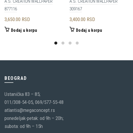
A.S. CRÉATION WALLPAPER
A.S. CRÉATION WALLPAPER
877116
309167
3,650.00
RSD
3,400.00
RSD
Dodaj u korpu
Dodaj u korpu
BEOGRAD
Ustanička 83 – 85;
011/308-54-05, 069/577-55-48
atlantis@megaconcept.rs
ponedeljak-petak: od 9h – 20h;
subota: od 9h – 15h