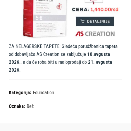
ZA NELAGERSKE TAPETE: Sledeća porudžbenica tapeta
od dobavljača AS Creation se zaključuje
10.avgusta
2026.
, a da će roba biti u maloprodaji do
21. avgusta
2026.
Kategorija:
Foundation
Oznaka:
Bež