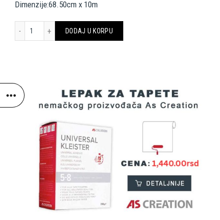
Dimenzije:68.50cm x 10m
COLE & SON TAPETE 114/26052 FORNASETTI SENZA TEMPO količin
DODAJ U KORPU