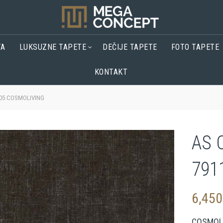
TA
LUKSUZNE TAPETE
DEČIJE TAPETE
FOTO TAPETE
KONTAKT
105 COSMOLIVING
AS 
791
6,45
COSMOL