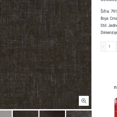
Šifra: 79
Boja: Crn
Stil: Jed
Dimenzije
AS 