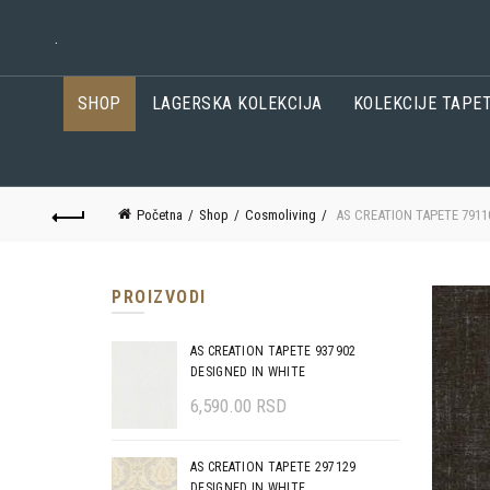
.
SHOP
LAGERSKA KOLEKCIJA
KOLEKCIJE TAPE
Početna
Shop
Cosmoliving
AS CREATION TAPETE 791
PROIZVODI
AS CREATION TAPETE 937902
DESIGNED IN WHITE
6,590.00
RSD
AS CREATION TAPETE 297129
DESIGNED IN WHITE