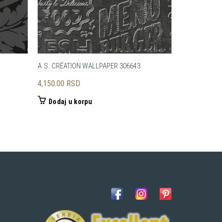
A.S. CRÉATION WALLPAPER 306643
A.S. CRÉATI
4,150.00
RSD
4,250.00
RS
Dodaj u korpu
Dodaj u 