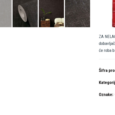
ZA NELAG
dobavljač
će roba b
Šifra pr
Kategori
Oznake: