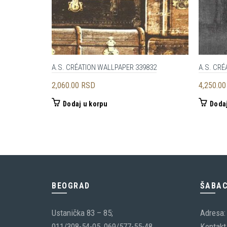
A.S. CRÉATION WALLPAPER 339832
A.S. CRÉ
2,060.00
RSD
4,250.0
Dodaj u korpu
Dodaj
BEOGRAD
ŠABA
Ustanička 83 – 85;
Adresa:
011/308-54-05, 069/577-55-48
Kontakt 