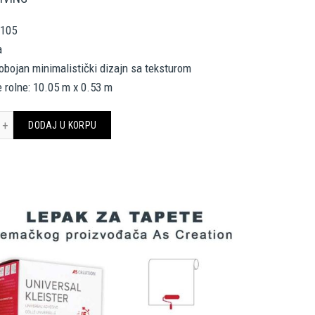
1105
a
nobojan minimalistički dizajn sa teksturom
 rolne: 10.05 m x 0.53 m
CREATION TAPETE 791105 COSMOLIVING količina
DODAJ U KORPU