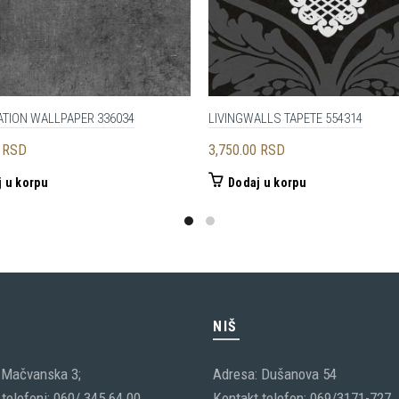
ATION WALLPAPER 336034
LIVINGWALLS TAPETE 554314
0
RSD
3,750.00
RSD
 u korpu
Dodaj u korpu
C
NIŠ
 Mačvanska 3;
Adresa: Dušanova 54
telefoni: 060/ 345 64 00
Kontakt telefon: 069/3171-727