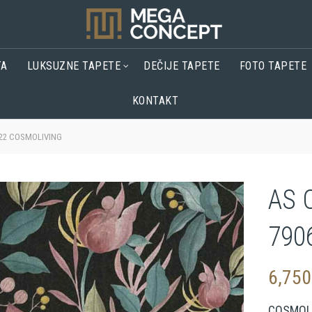
TA
LUKSUZNE TAPETE
DEČIJE TAPETE
FOTO TAPETE
KONTAKT
622 COSMOLIVING
AS 
790
6,75
COSMOL