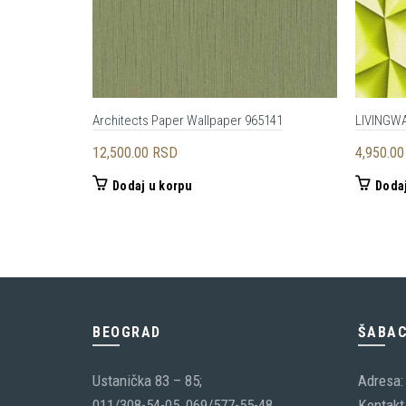
Architects Paper Wallpaper 965141
LIVINGW
12,500.00
RSD
4,950.0
Dodaj u korpu
Dodaj
BEOGRAD
ŠABA
Ustanička 83 – 85;
Adresa:
011/308-54-05, 069/577-55-48
Kontakt 