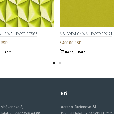
ALLS WALLPAPER 327085
A.S. CRÉATION WALLPAPER 309174
0
RSD
3,400.00
RSD
 u korpu
Dodaj u korpu
C
NIŠ
 Mačvanska 3;
Adresa: Dušanova 54
telefoni: 060/ 345 64 00
Kontakt telefon: 069/3171-727