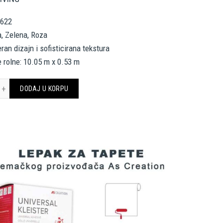
0622
a, Zelena, Roza
eran dizajn i sofisticirana tekstura
 rolne: 10.05 m x 0.53 m
CREATION TAPETE 790622 COSMOLIVING količina
DODAJ U KORPU