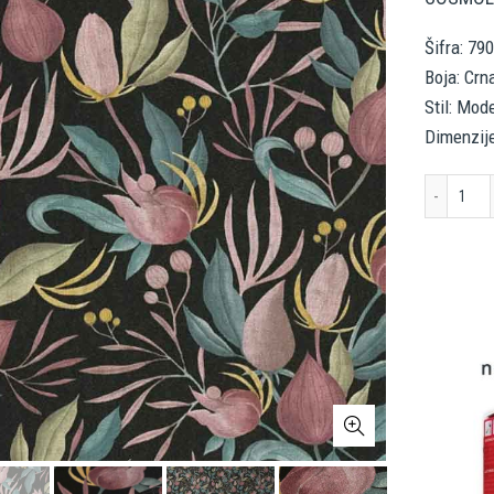
Šifra: 79
Boja: Crn
Stil: Mod
Dimenzije
AS 