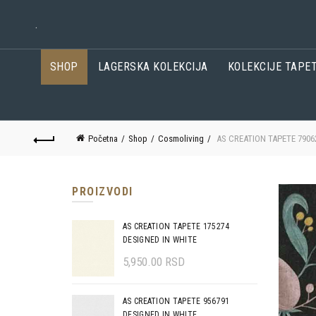
.
SHOP
LAGERSKA KOLEKCIJA
KOLEKCIJE TAPE
Početna
Shop
Cosmoliving
AS CREATION TAPETE 790
PROIZVODI
AS CREATION TAPETE 175274
DESIGNED IN WHITE
5,950.00
RSD
AS CREATION TAPETE 956791
DESIGNED IN WHITE