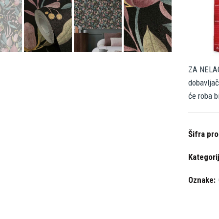
ZA NELAG
dobavljač
će roba b
Šifra pr
Kategori
Oznake: