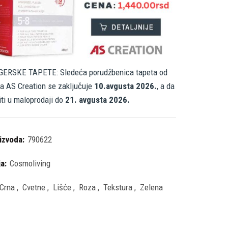
ERSKE TAPETE: Sledeća porudžbenica tapeta od
a AS Creation se zaključuje
10.avgusta 2026.
, a da
iti u maloprodaji do
21. avgusta 2026.
oizvoda:
790622
ja:
Cosmoliving
Crna
,
Cvetne
,
Lišće
,
Roza
,
Tekstura
,
Zelena