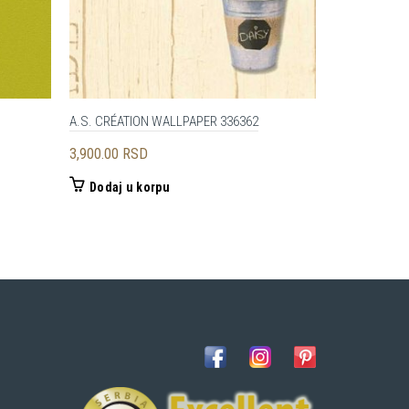
A.S. CRÉATION WALLPAPER 336362
A.S. CRÉATI
3,900.00
RSD
4,200.00
RS
Dodaj u korpu
Dodaj u 