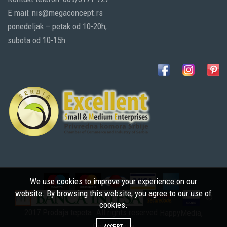
E mail: nis@megaconcept.rs
ponedeljak – petak od 10-20h,
subota od 10-15h
We use cookies to improve your experience on our
website. By browsing this website, you agree to our use of
©
cookies.
2017 Prodaja tepeta. All rights reserved
HappyMedia
,
Optimizacija