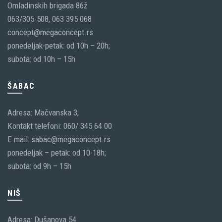
Omladinskih brigada 86ž
063/305-508, 063 395 068
concept@megaconcept.rs
ponedeljak-petak: od 10h – 20h;
subota: od 10h – 15h
ŠABAC
Adresa: Mačvanska 3;
Kontakt telefoni: 060/ 345 64 00
E mail: sabac@megaconcept.rs
ponedeljak – petak: od 10-18h;
subota: od 9h – 15h
NIŠ
Adresa: Dušanova 54