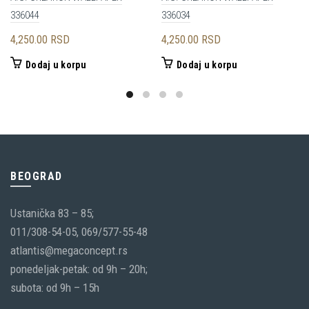
336044
336034
4,250.00
RSD
4,250.00
RSD
Dodaj u korpu
Dodaj u korpu
BEOGRAD
Ustanička 83 – 85;
011/308-54-05, 069/577-55-48
atlantis@megaconcept.rs
ponedeljak-petak: od 9h – 20h;
subota: od 9h – 15h