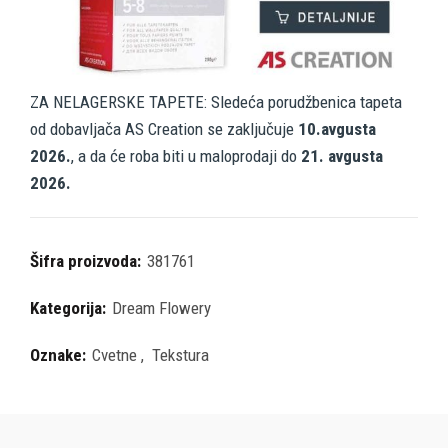
ZA NELAGERSKE TAPETE: Sledeća porudžbenica tapeta
od dobavljača AS Creation se zaključuje
10.avgusta
2026.
, a da će roba biti u maloprodaji do
21. avgusta
2026.
Šifra proizvoda:
381761
Kategorija:
Dream Flowery
Oznake:
Cvetne
,
Tekstura