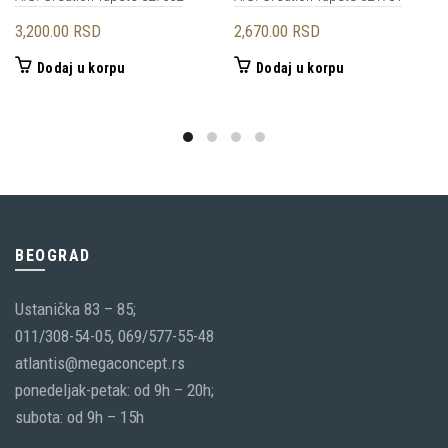
3,200.00
RSD
2,670.00
RSD
Dodaj u korpu
Dodaj u korpu
BEOGRAD
Ustanička 83 – 85;
011/308-54-05, 069/577-55-48
atlantis@megaconcept.rs
ponedeljak-petak: od 9h – 20h;
subota: od 9h – 15h