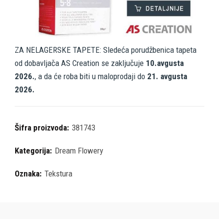
ZA NELAGERSKE TAPETE: Sledeća porudžbenica tapeta
od dobavljača AS Creation se zaključuje
10.avgusta
2026.
, a da će roba biti u maloprodaji do
21. avgusta
2026.
Šifra proizvoda:
381743
Kategorija:
Dream Flowery
Oznaka:
Tekstura