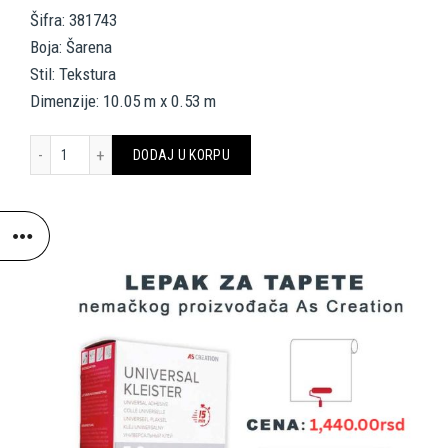
Šifra: 381743
Boja: Šarena
Stil: Tekstura
Dimenzije: 10.05 m x 0.53 m
AS CREATION TAPETE 381743 DREAM FLOWERY količina
DODAJ U KORPU