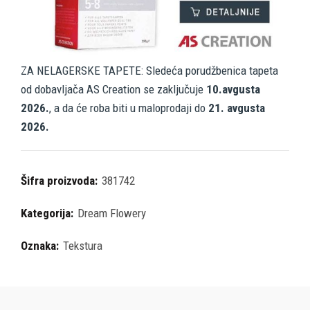
ZA NELAGERSKE TAPETE: Sledeća porudžbenica tapeta
od dobavljača AS Creation se zaključuje
10.avgusta
2026.
, a da će roba biti u maloprodaji do
21. avgusta
2026.
Šifra proizvoda:
381742
Kategorija:
Dream Flowery
Oznaka:
Tekstura