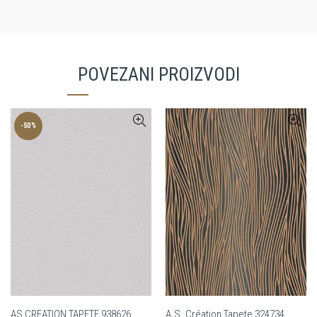
POVEZANI PROIZVODI
-50%
AS CREATION TAPETE 938626
A.S. Création Tapete 324734