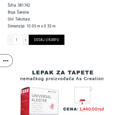
Šifra: 381742
Boja: Šarena
Stil: Tekstura
Dimenzije: 10.05 m x 0.53 m
AS CREATION TAPETE 381742 DREAM FLOWERY količina
DODAJ U KORPU