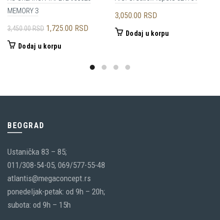
MEMORY 3
3,050.00
RSD
Originalna
Trenutna
1,725.00
RSD
3,450.00
RSD
Dodaj u korpu
cena
cena
Dodaj u korpu
je
je:
bila:
1,725.00 RSD.
3,450.00 RSD.
BEOGRAD
Ustanička 83 – 85;
011/308-54-05, 069/577-55-48
atlantis@megaconcept.rs
ponedeljak-petak: od 9h – 20h;
subota: od 9h – 15h