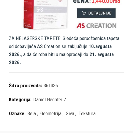
ZA NELAGERSKE TAPETE: Sledeća porudžbenica tapeta
od dobavljača AS Creation se zaključuje
10.avgusta
2026.
, a da će roba biti u maloprodaji do
21. avgusta
2026.
Šifra proizvoda:
361336
Kategorija:
Daniel Hechter 7
Oznake:
Bela
,
Geometrija
,
Siva
,
Tekstura