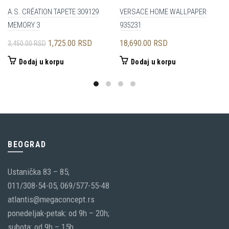
A.S. CRÉATION TAPETE 309129
VERSACE HOME WALLPAPER
MEMORY 3
935231
Originalna
Trenutna
1,725.00
RSD
18,690.00
RSD
3,450.00
RSD
cena
cena
Dodaj u korpu
Dodaj u korpu
je
je:
bila:
1,725.00 RSD.
3,450.00 RSD.
BEOGRAD
Ustanička 83 – 85;
011/308-54-05, 069/577-55-48
atlantis@megaconcept.rs
ponedeljak-petak: od 9h – 20h;
subota: od 9h – 15h