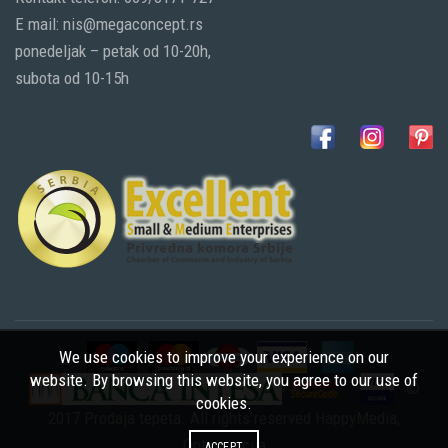
E mail: nis@megaconcept.rs
ponedeljak – petak od 10-20h,
subota od 10-15h
We use cookies to improve your experience on our
website. By browsing this website, you agree to our use of
©
cookies.
2017 Prodaja tepeta. All rights reserved
HappyMedia
,
Optimizacija
ACCEPT