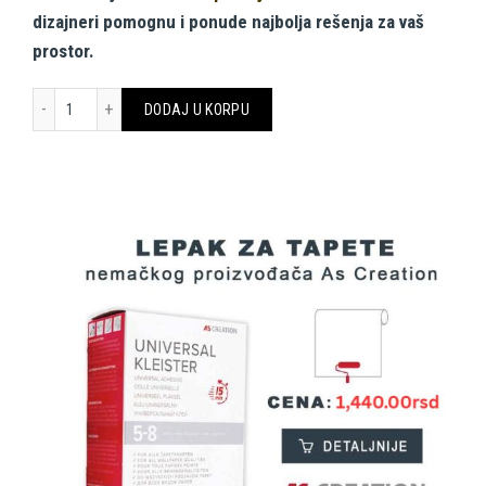
dizajneri pomognu i ponude najbolja rešenja za vaš
prostor.
AS CREATION CANVAS SLIKA DD129448 LILLY LUIS količina
DODAJ U KORPU