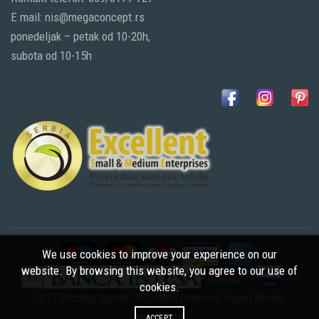
E mail: nis@megaconcept.rs
ponedeljak – petak od 10-20h,
subota od 10-15h
We use cookies to improve your experience on our
website. By browsing this website, you agree to our use of
©
cookies.
2017 Prodaja tepeta. All rights reserved
HappyMedia
,
Optimizacija
ACCEPT