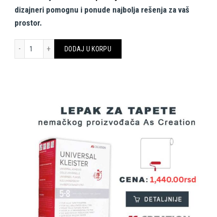
dizajneri pomognu i ponude najbolja rešenja za vaš
prostor.
AS CREATION CANVAS SLIKA DD129447 LILLY LUIS količina
DODAJ U KORPU