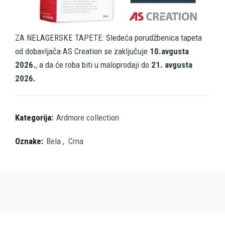
ZA NELAGERSKE TAPETE: Sledeća porudžbenica tapeta
od dobavljača AS Creation se zaključuje
10.avgusta
2026.
, a da će roba biti u maloprodaji do
21. avgusta
2026.
Kategorija:
Ardmore collection
Oznake:
Bela
,
Crna