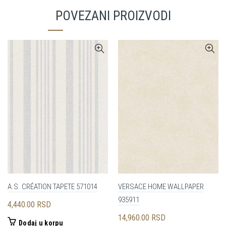
POVEZANI PROIZVODI
A.S. CRÉATION TAPETE 571014
VERSACE HOME WALLPAPER
935911
4,440.00
RSD
14,960.00
RSD
Dodaj u korpu