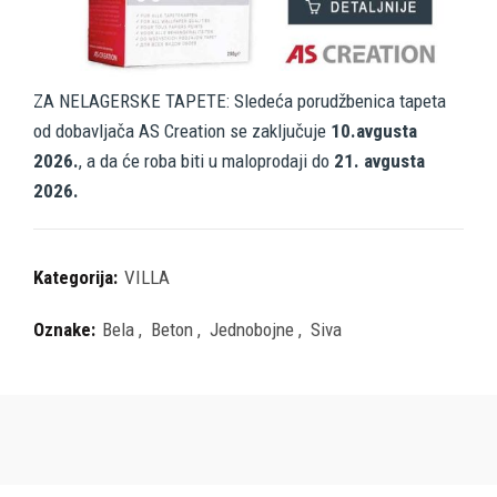
ZA NELAGERSKE TAPETE: Sledeća porudžbenica tapeta
od dobavljača AS Creation se zaključuje
10.avgusta
2026.
, a da će roba biti u maloprodaji do
21. avgusta
2026.
Kategorija:
VILLA
Oznake:
Bela
,
Beton
,
Jednobojne
,
Siva