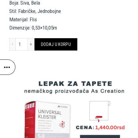
Boja: Siva, Bela
Stil: Fabričke, Jednobojne
Materijal: Flis
Dimenzije: 0,53×10,05m
ARCHITECTS PAPER WALLPAPER «UNI, GREY, WHITE» 375601 količi
DODAJ U KORPU