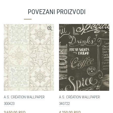
POVEZANI PROIZVODI
A.S. CRÉATION WALLPAPER
A.S. CRÉATION WALLPAPER
300423
340722
3,650.00
RSD
4,250.00
RSD