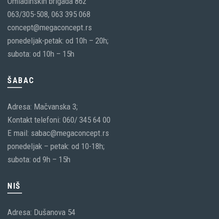
Omladinskih brigada 86ž
063/305-508, 063 395 068
concept@megaconcept.rs
ponedeljak-petak: od 10h – 20h;
subota: od 10h – 15h
ŠABAC
Adresa: Mačvanska 3;
Kontakt telefoni: 060/ 345 64 00
E mail: sabac@megaconcept.rs
ponedeljak – petak: od 10-18h;
subota: od 9h – 15h
NIŠ
Adresa: Dušanova 54