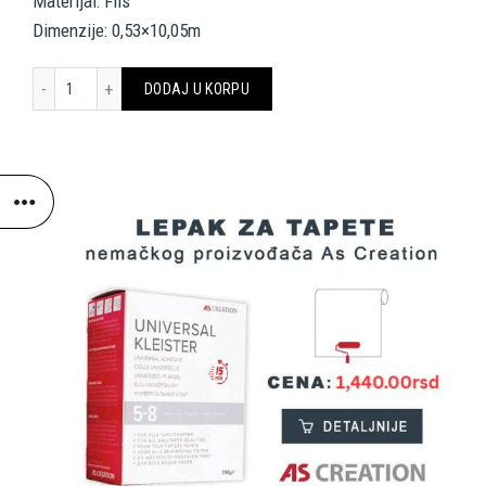
Materijal: Flis
Dimenzije: 0,53×10,05m
Architects Paper Wallpaper 961967 količina
DODAJ U KORPU