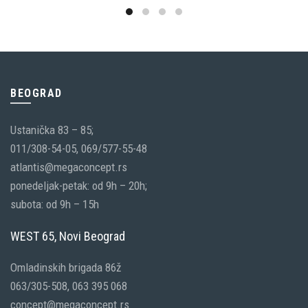
BEOGRAD
Ustanička 83 – 85;
011/308-54-05, 069/577-55-48
atlantis@megaconcept.rs
ponedeljak-petak: od 9h – 20h;
subota: od 9h – 15h
WEST 65, Novi Beograd
Omladinskih brigada 86ž
063/305-508, 063 395 068
concept@megaconcept.rs