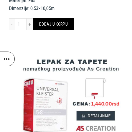
Materijal: Flis
Dimenzije: 0,53×10,05m
Architects Paper Wallpaper 968586 količina
DODAJ U KORPU