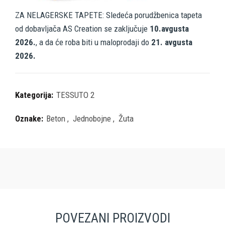
ZA NELAGERSKE TAPETE: Sledeća porudžbenica tapeta
od dobavljača AS Creation se zaključuje
10.avgusta
2026.
, a da će roba biti u maloprodaji do
21. avgusta
2026.
Kategorija:
TESSUTO 2
Oznake:
Beton
,
Jednobojne
,
Žuta
POVEZANI PROIZVODI