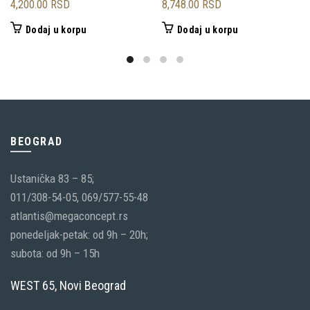
4,200.00
RSD
8,748.00
RSD
Dodaj u korpu
Dodaj u korpu
BEOGRAD
Ustanička 83 – 85;
011/308-54-05, 069/577-55-48
atlantis@megaconcept.rs
ponedeljak-petak: od 9h – 20h;
subota: od 9h – 15h
WEST 65, Novi Beograd