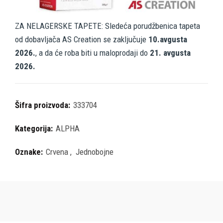
ZA NELAGERSKE TAPETE: Sledeća porudžbenica tapeta
od dobavljača AS Creation se zaključuje
10.avgusta
2026.
, a da će roba biti u maloprodaji do
21. avgusta
2026.
Šifra proizvoda:
333704
Kategorija:
ALPHA
Oznake:
Crvena
,
Jednobojne