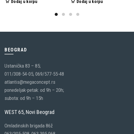
Dodaj u korpu
Dodaj u korpu
BEOGRAD
Ustanička 83 – 85;
011/308-54-05, 069/577-55-48
atlantis@megaconcept.rs
ponedeljak-petak: od 9h – 20h;
subota: od 9h – 15h
WEST 65, Novi Beograd
Omladinskih brigada 86ž
063/305-508, 063 395 068