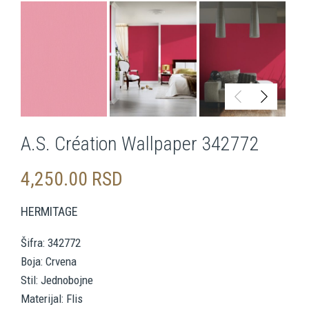
A.S. Création Wallpaper 342772
4,250.00
RSD
HERMITAGE
Šifra: 342772
Boja: Crvena
Stil: Jednobojne
Materijal: Flis