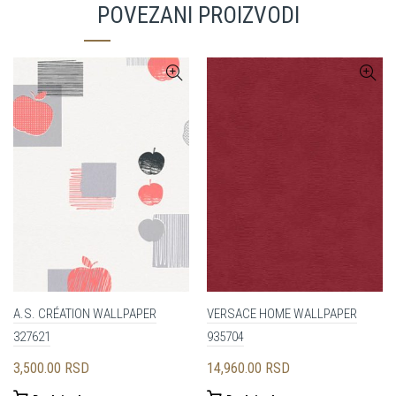
POVEZANI PROIZVODI
A.S. CRÉATION WALLPAPER
VERSACE HOME WALLPAPER
327621
935704
3,500.00
RSD
14,960.00
RSD