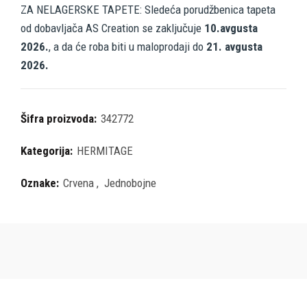
ZA NELAGERSKE TAPETE: Sledeća porudžbenica tapeta
od dobavljača AS Creation se zaključuje
10.avgusta
2026.
, a da će roba biti u maloprodaji do
21. avgusta
2026.
Šifra proizvoda:
342772
Kategorija:
HERMITAGE
Oznake:
Crvena
,
Jednobojne