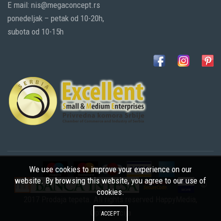
E mail: nis@megaconcept.rs
ponedeljak – petak od 10-20h,
subota od 10-15h
We use cookies to improve your experience on our
website. By browsing this website, you agree to our use of
©
cookies.
2017 Prodaja tepeta. All rights reserved
HappyMedia
,
Optimizacija
ACCEPT