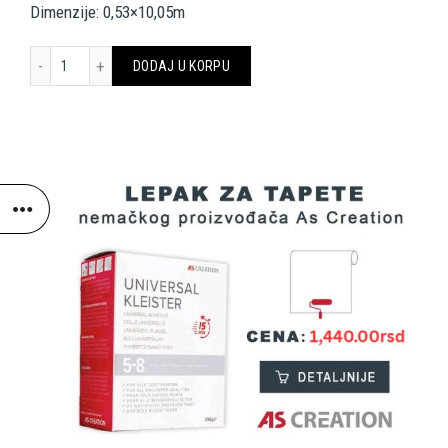
Dimenzije: 0,53×10,05m
A.S. Création Wallpaper 342772 količina
DODAJ U KORPU