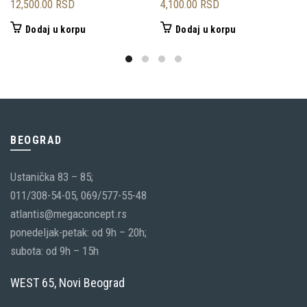
12,500.00
RSD
4,100.00
RSD
Dodaj u korpu
Dodaj u korpu
BEOGRAD
Ustanička 83 – 85;
011/308-54-05, 069/577-55-48
atlantis@megaconcept.rs
ponedeljak-petak: od 9h – 20h;
subota: od 9h – 15h
WEST 65, Novi Beograd