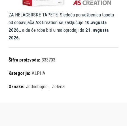
ZA NELAGERSKE TAPETE: Sledeća porudžbenica tapeta
od dobavljača AS Creation se zaključuje
10.avgusta
2026.
, a da će roba biti u maloprodaji do
21. avgusta
2026.
Šifra proizvoda:
333703
Kategorija:
ALPHA
Oznake:
Jednobojne
,
Zelena