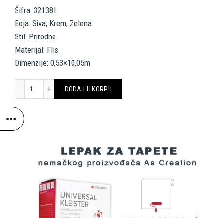
Šifra: 321381
Boja: Siva, Krem, Zelena
Stil: Prirodne
Materijal: Flis
Dimenzije: 0,53×10,05m
A.S. CRÉATION WALLPAPER 321381 količina
DODAJ U KORPU