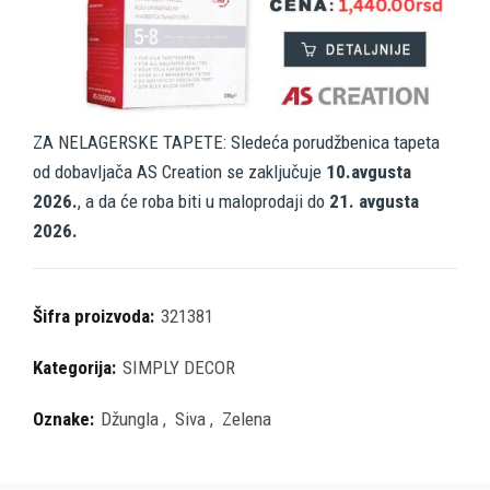
ZA NELAGERSKE TAPETE: Sledeća porudžbenica tapeta
od dobavljača AS Creation se zaključuje
10.avgusta
2026.
, a da će roba biti u maloprodaji do
21. avgusta
2026.
Šifra proizvoda:
321381
Kategorija:
SIMPLY DECOR
Oznake:
Džungla
,
Siva
,
Zelena