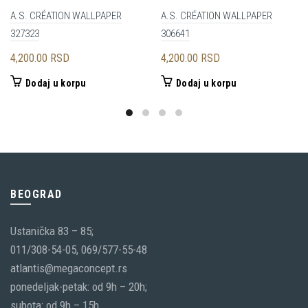
A.S. CRÉATION WALLPAPER
A.S. CRÉATION WALLPAPER
327323
306641
4,200.00
RSD
4,200.00
RSD
Dodaj u korpu
Dodaj u korpu
BEOGRAD
Ustanička 83 – 85;
011/308-54-05, 069/577-55-48
atlantis@megaconcept.rs
ponedeljak-petak: od 9h – 20h;
subota: od 9h – 15h