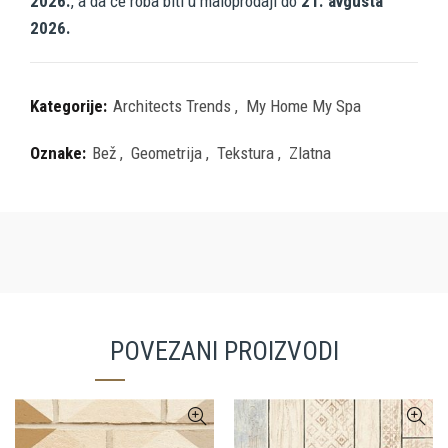
2026.
, a da će roba biti u maloprodaji do
21. avgusta
2026.
Kategorije:
Architects Trends
,
My Home My Spa
Oznake:
Bež
,
Geometrija
,
Tekstura
,
Zlatna
POVEZANI PROIZVODI