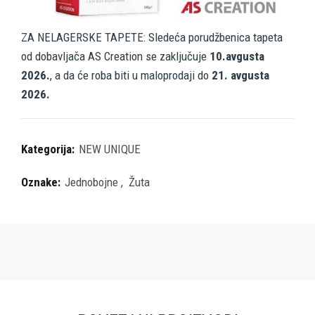
ZA NELAGERSKE TAPETE: Sledeća porudžbenica tapeta
od dobavljača AS Creation se zaključuje
10.avgusta
2026.
, a da će roba biti u maloprodaji do
21. avgusta
2026.
Kategorija:
NEW UNIQUE
Oznake:
Jednobojne
,
Žuta