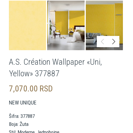
A.S. Création Wallpaper «Uni,
Yellow» 377887
7,070.00
RSD
NEW UNIQUE
Šifra: 377887
Boja: Žuta
Stil: Moderne, Jednobojne