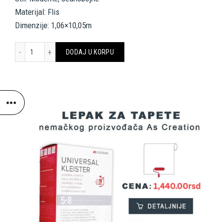
Materijal: Flis
Dimenzije: 1,06×10,05m
A.S. Création Wallpaper «Uni, Yellow» 377887 količina
DODAJ U KORPU