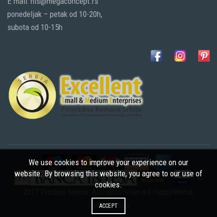
E mail: nis@megaconcept.rs
ponedeljak – petak od 10-20h,
subota od 10-15h
We use cookies to improve your experience on our
website. By browsing this website, you agree to our use of
©
cookies.
2017 Prodaja tepeta. All rights reserved
HappyMedia
,
Optimizacija
ACCEPT