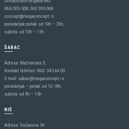
Omladinskih brigada 86ž
063/305-508, 063 395 068
concept@megaconcept.rs
ponedeljak-petak: od 10h – 20h;
subota: od 10h – 15h
ŠABAC
Adresa: Mačvanska 3;
Kontakt telefoni: 060/ 345 64 00
E mail: sabac@megaconcept.rs
ponedeljak – petak: od 10-18h;
subota: od 9h – 15h
NIŠ
Adresa: Dušanova 54