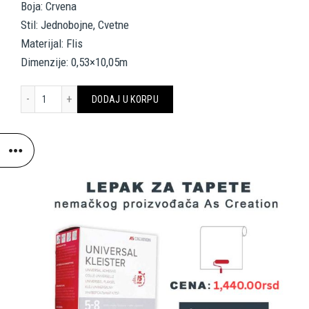
Boja: Crvena
Stil: Jednobojne, Cvetne
Materijal: Flis
Dimenzije: 0,53×10,05m
A.S. Création Wallpaper «Uni, Red» 374172 količina
DODAJ U KORPU