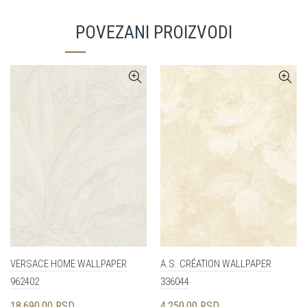
POVEZANI PROIZVODI
VERSACE HOME WALLPAPER
A.S. CRÉATION WALLPAPER
962402
336044
18,690.00
RSD
4,250.00
RSD