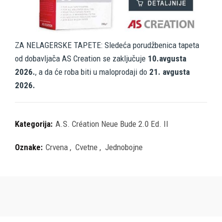
ZA NELAGERSKE TAPETE: Sledeća porudžbenica tapeta
od dobavljača AS Creation se zaključuje
10.avgusta
2026.
, a da će roba biti u maloprodaji do
21. avgusta
2026.
Kategorija:
A.S. Création Neue Bude 2.0 Ed. II
Oznake:
Crvena
,
Cvetne
,
Jednobojne