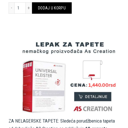
A.S. CRÉATION WALLPAPER «GRAPHICS, FLORAL, BEIGE, BLUE» 3802
DODAJ U KORPU
ZA NELAGERSKE TAPETE: Sledeća porudžbenica tapeta