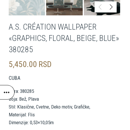
A.S. CRÉATION WALLPAPER
«GRAPHICS, FLORAL, BEIGE, BLUE»
380285
5,450.00
RSD
CUBA
Šifra: 380285
Boja: Bež, Plava
Stil: Klasične, Cvetne, Deko motiv, Grafičke,
Materijal: Flis
Dimenzije: 0,53×10,05m