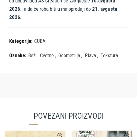
od dobavljača AS Creation se zaključuje
10.avgusta
2026.
, a da će roba biti u maloprodaji do
21. avgusta
2026.
Kategorija:
CUBA
Oznake:
Bež
,
Cvetne
,
Geometrija
,
Plava
,
Tekstura
POVEZANI PROIZVODI