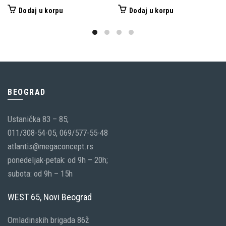
cena
cena
Dodaj u korpu
Dodaj u korpu
je
je:
bila:
1,725.00 RSD.
3,450.00 RSD.
BEOGRAD
Ustanička 83 – 85;
011/308-54-05, 069/577-55-48
atlantis@megaconcept.rs
ponedeljak-petak: od 9h – 20h;
subota: od 9h – 15h
WEST 65, Novi Beograd
Omladinskih brigada 86ž