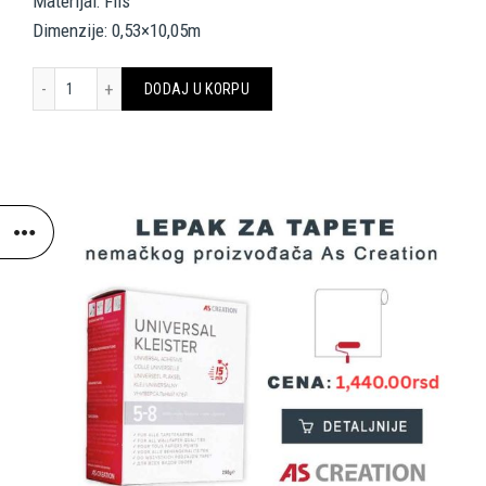
Materijal: Flis
Dimenzije: 0,53×10,05m
A.S. Création Wallpaper 341433 količina
DODAJ U KORPU