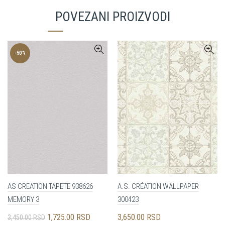
POVEZANI PROIZVODI
-50%
AS CREATION TAPETE 938626
A.S. CRÉATION WALLPAPER
MEMORY 3
300423
Originalna
Trenutna
1,725.00
RSD
3,650.00
RSD
3,450.00
RSD