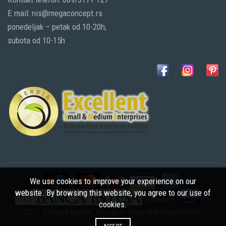
E mail: nis@megaconcept.rs
ponedeljak – petak od 10-20h,
subota od 10-15h
We use cookies to improve your experience on our
website. By browsing this website, you agree to our use of
©
cookies.
2017 Prodaja tepeta. All rights reserved
HappyMedia
,
Optimizacija