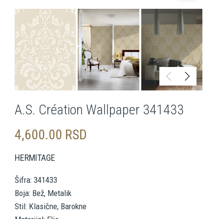
A.S. Création Wallpaper 341433
4,600.00
RSD
HERMITAGE
Šifra: 341433
Boja: Bež, Metalik
Stil: Klasične, Barokne