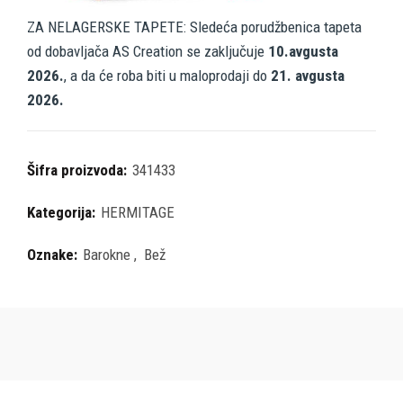
ZA NELAGERSKE TAPETE: Sledeća porudžbenica tapeta
od dobavljača AS Creation se zaključuje
10.avgusta
2026.
, a da će roba biti u maloprodaji do
21. avgusta
2026.
Šifra proizvoda:
341433
Kategorija:
HERMITAGE
Oznake:
Barokne
,
Bež