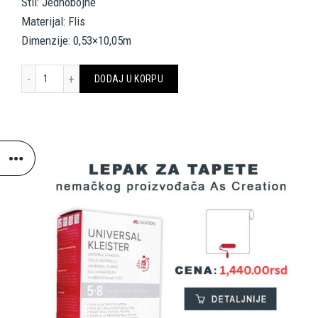
Stil: Jednobojne
Materijal: Flis
Dimenzije: 0,53×10,05m
A.S. CRÉATION WALLPAPER 336552 količina
DODAJ U KORPU