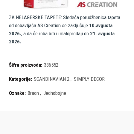
ZA NELAGERSKE TAPETE: Sledeća porudžbenica tapeta
od dobavljača AS Creation se zaključuje
10.avgusta
2026.
, a da će roba biti u maloprodaji do
21. avgusta
2026.
Šifra proizvoda:
336552
Kategorije:
SCANDINAVIAN 2
,
SIMPLY DECOR
Oznake:
Braon
,
Jednobojne