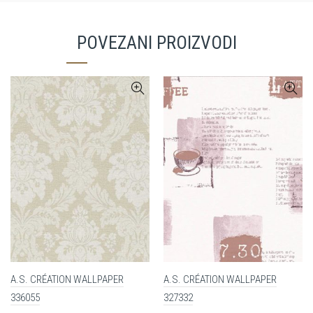
POVEZANI PROIZVODI
A.S. CRÉATION WALLPAPER
A.S. CRÉATION WALLPAPER
336055
327332