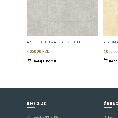
A.S. CRÉATION WALLPAPER 336086
A.S. CRÉ
4,050.00
RSD
4,050.0
Dodaj u korpu
Dodaj
BEOGRAD
ŠABA
Ustanička 83 – 85;
Adresa: