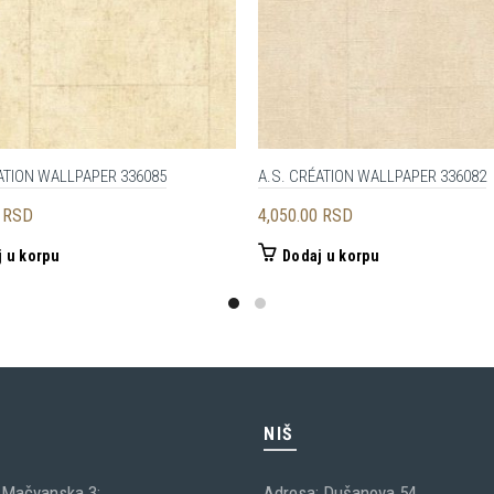
ATION WALLPAPER 336085
A.S. CRÉATION WALLPAPER 336082
0
RSD
4,050.00
RSD
 u korpu
Dodaj u korpu
C
NIŠ
 Mačvanska 3;
Adresa: Dušanova 54