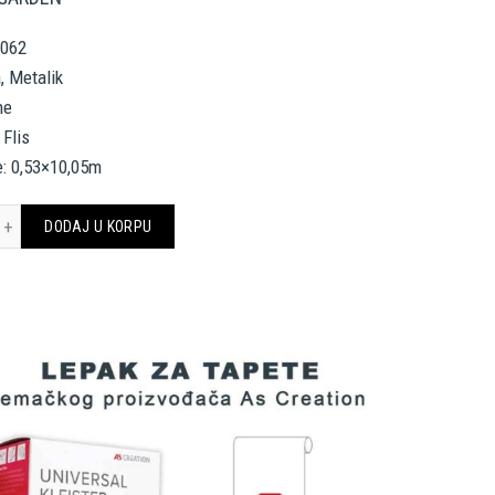
6062
a, Metalik
ne
 Flis
e: 0,53×10,05m
. CRÉATION WALLPAPER 336062 količina
DODAJ U KORPU