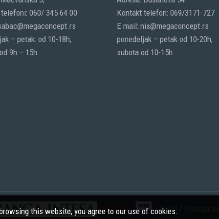
telefoni: 060/ 345 64 00
Kontakt telefon: 069/3171-727
 sabac@megaconcept.rs
E mail: nis@megaconcept.rs
ak – petak: od 10-18h;
ponedeljak – petak od 10-20h,
 od 9h – 15h
subota od 10-15h
© 2017 Prodaja tep
rowsing this website, you agree to our use of cookies.