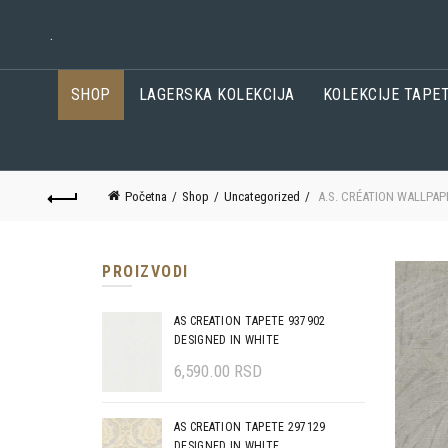
.
SHOP
LAGERSKA KOLEKCIJA
KOLEKCIJE TAPE
Početna
Shop
Uncategorized
A.S. CRÉATION WALLPAP
PROIZVODI
AS CREATION TAPETE 937902
DESIGNED IN WHITE
6,590.00
RSD
AS CREATION TAPETE 297129
DESIGNED IN WHITE