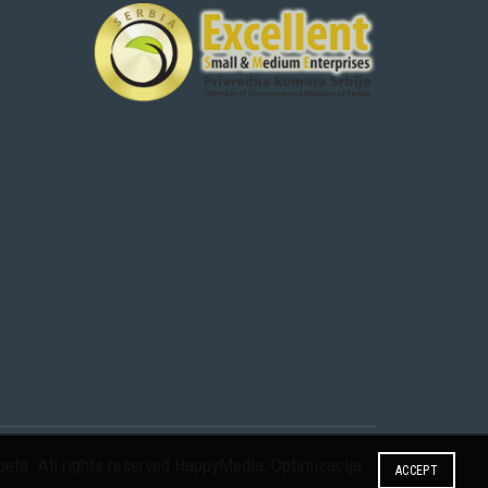
eta. All rights reserved
HappyMedia
,
Optimizacija
ACCEPT