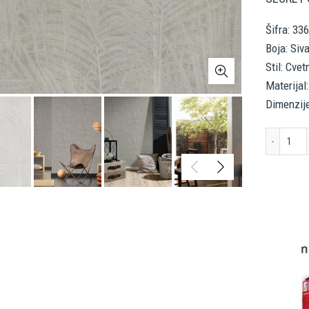
Šifra: 33
Boja: Siv
Stil: Cvet
Materijal:
Dimenzij
A.S