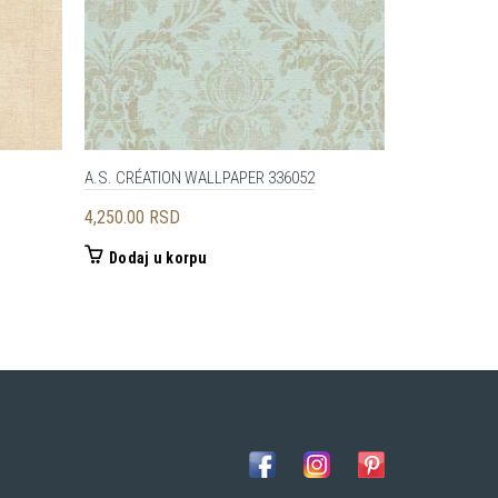
A.S. CRÉATION WALLPAPER 336052
Venus
4,250.00
RSD
1,500.00
RS
Dodaj u korpu
Odaberite