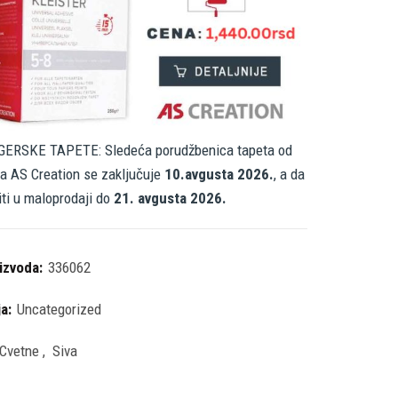
ERSKE TAPETE: Sledeća porudžbenica tapeta od
a AS Creation se zaključuje
10.avgusta 2026.
, a da
iti u maloprodaji do
21. avgusta 2026.
oizvoda:
336062
ja:
Uncategorized
Cvetne
,
Siva