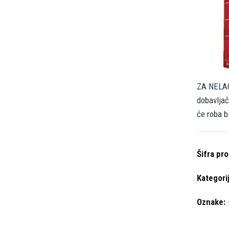
ZA NELAG
dobavljač
će roba b
Šifra pr
Kategori
Oznake: