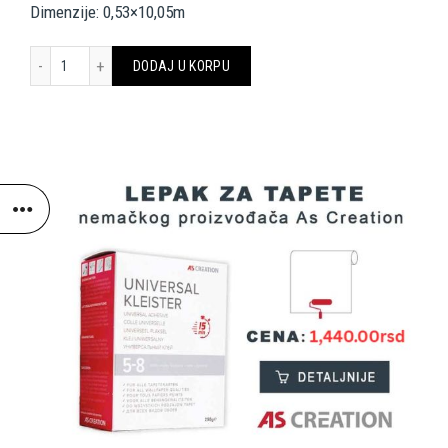
Dimenzije: 0,53×10,05m
A.S. Création Wallpaper 330833 količina
DODAJ U KORPU