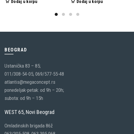
Dodaj u korpu
Dodaj u korpu
BEOGRAD
Ustanička 83 – 85;
011/308-54-05, 069/577-55-48
atlantis@megaconcept.rs
ponedeljak-petak: od 9h – 20h;
subota: od 9h – 15h
WEST 65, Novi Beograd
Omladinskih brigada 86ž
063/305-508, 063 395 068