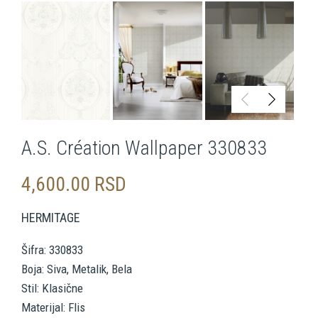
A.S. Création Wallpaper 330833
4,600.00
RSD
HERMITAGE
Šifra: 330833
Boja: Siva, Metalik, Bela
Stil: Klasične
Materijal: Flis