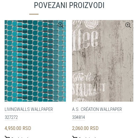
POVEZANI PROIZVODI
LIVINGWALLS WALLPAPER
A.S. CRÉATION WALLPAPER
327272
334814
4,950.00
RSD
2,060.00
RSD