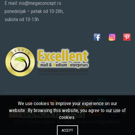
E mail: nis@megaconcept.rs
ponedeljak – petak od 10-20h,
subota od 10-15h
We use cookies to improve your experience on our
website. By browsing this website, you agree to our use of
©
cookies.
2017 Prodaja tepeta. All rights reserved
HappyMedia
,
Optimizacija
ACCEPT