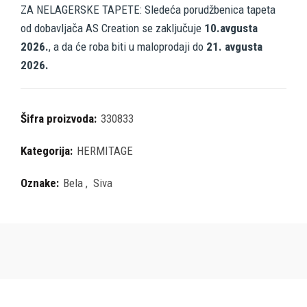
ZA NELAGERSKE TAPETE: Sledeća porudžbenica tapeta
od dobavljača AS Creation se zaključuje
10.avgusta
2026.
, a da će roba biti u maloprodaji do
21. avgusta
2026.
Šifra proizvoda:
330833
Kategorija:
HERMITAGE
Oznake:
Bela
,
Siva