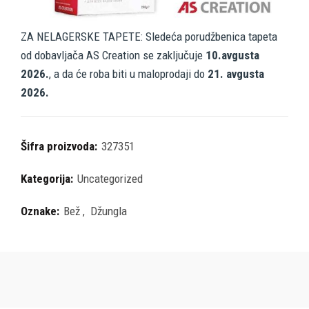
ZA NELAGERSKE TAPETE: Sledeća porudžbenica tapeta
od dobavljača AS Creation se zaključuje
10.avgusta
2026.
, a da će roba biti u maloprodaji do
21. avgusta
2026.
Šifra proizvoda:
327351
Kategorija:
Uncategorized
Oznake:
Bež
,
Džungla