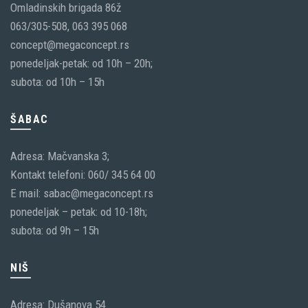
Omladinskih brigada 86ž
063/305-508, 063 395 068
concept@megaconcept.rs
ponedeljak-petak: od 10h – 20h;
subota: od 10h – 15h
ŠABAC
Adresa: Mačvanska 3;
Kontakt telefoni: 060/ 345 64 00
E mail: sabac@megaconcept.rs
ponedeljak – petak: od 10-18h;
subota: od 9h – 15h
NIŠ
Adresa: Dušanova 54