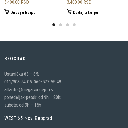
3,400.00
RSD
3,400.00
RSD
Dodaj u korpu
Dodaj u korpu
BEOGRAD
Ustanička 83 – 85;
011/308-54-05, 069/577-55-48
atlantis@megaconcept.rs
ponedeljak-petak: od 9h – 20h;
subota: od 9h – 15h
WEST 65, Novi Beograd