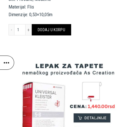
Materijal: Flis
Dimenzije: 0,53×10,05m
A.S. CRÉATION WALLPAPER 327351 količina
DODAJ U KORPU