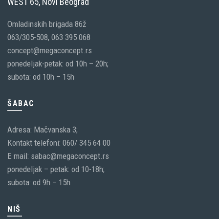
WEST 65, Novi Beograd
Omladinskih brigada 86ž
063/305-508, 063 395 068
concept@megaconcept.rs
ponedeljak-petak: od 10h – 20h;
subota: od 10h – 15h
ŠABAC
Adresa: Mačvanska 3;
Kontakt telefoni: 060/ 345 64 00
E mail: sabac@megaconcept.rs
ponedeljak – petak: od 10-18h;
subota: od 9h – 15h
NIŠ