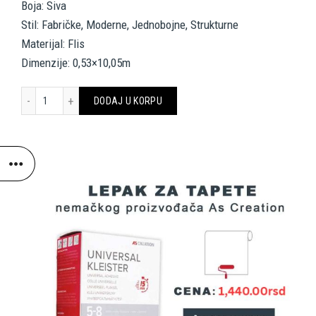
Boja: Siva
Stil: Fabričke, Moderne, Jednobojne, Strukturne
Materijal: Flis
Dimenzije: 0,53×10,05m
A.S. Création Wallpaper 298294 količina
DODAJ U KORPU