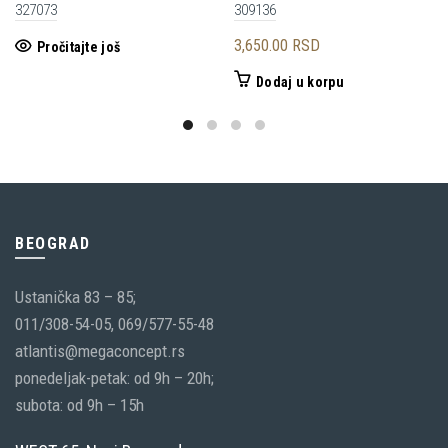
327073
309136
3,650.00
RSD
Pročitajte još
Dodaj u korpu
BEOGRAD
Ustanička 83 – 85;
011/308-54-05, 069/577-55-48
atlantis@megaconcept.rs
ponedeljak-petak: od 9h – 20h;
subota: od 9h – 15h