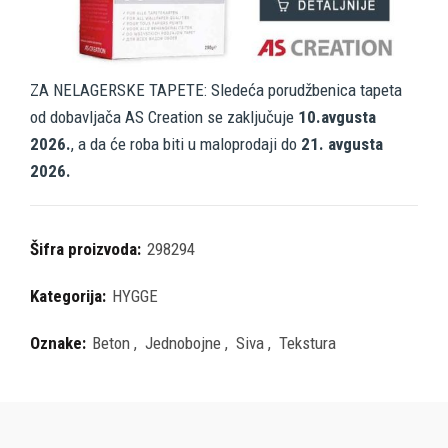
ZA NELAGERSKE TAPETE: Sledeća porudžbenica tapeta
od dobavljača AS Creation se zaključuje
10.avgusta
2026.
, a da će roba biti u maloprodaji do
21. avgusta
2026.
Šifra proizvoda:
298294
Kategorija:
HYGGE
Oznake:
Beton
,
Jednobojne
,
Siva
,
Tekstura