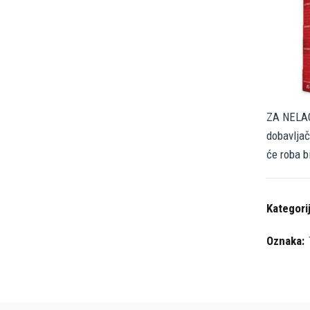
ZA NELAG
dobavljač
će roba b
Kategori
Oznaka: