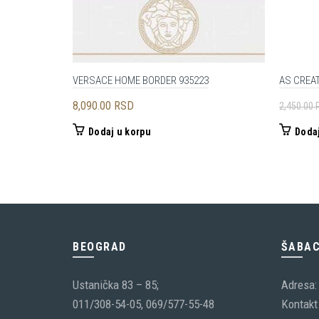
VERSACE HOME BORDER 935223
AS CREA
8,090.00
RSD
2,450.00
Dodaj u korpu
Dodaj
BEOGRAD
ŠABA
Ustanička 83 – 85;
Adresa:
011/308-54-05, 069/577-55-48
Kontakt 