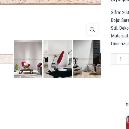
Šifra: 20
Boja: Šar
Stil: Dek
Materijal:
Dimenzije
A.S.