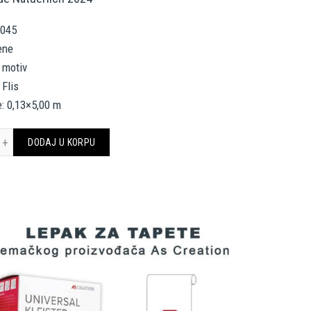
3045
ene
o motiv
 Flis
: 0,13×5,00 m
 Création Border 203045 količina
DODAJ U KORPU