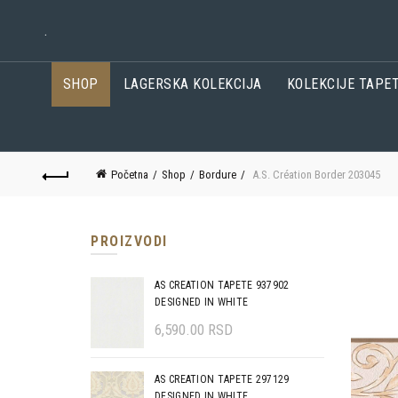
.
SHOP
LAGERSKA KOLEKCIJA
KOLEKCIJE TAPE
Početna
Shop
Bordure
A.S. Création Border 203045
PROIZVODI
AS CREATION TAPETE 937902
DESIGNED IN WHITE
6,590.00
RSD
AS CREATION TAPETE 297129
DESIGNED IN WHITE