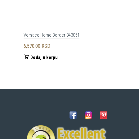
Versace Home Border 343051
AS CREATION
a
6,570.00
RSD
2,450.00
RSD
Dodaj u korpu
Dodaj u 
0 RSD.