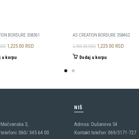
TION BORDURE 358361
AS CREATION BORDURE 358462
Originalna
Trenutna
Originalna
Trenutn
1,225.00
RSD
1,225.00
RSD
RSD
2,450.00
RSD
cena
cena
cena
cena
 u korpu
Dodaj u korpu
je
je:
je
je:
bila:
1,225.00 RSD.
bila:
1,225.0
2,450.00 RSD.
2,450.00 RSD.
C
NIŠ
 Mačvanska 3;
Adresa: Dušanova 54
telefoni: 060/ 345 64 00
Kontakt telefon: 069/3171-727