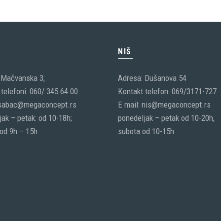
1,365.00 RSD.
C
NIŠ
 Mačvanska 3;
Adresa: Dušanova 54
telefoni: 060/ 345 64 00
Kontakt telefon: 069/3171-727
 sabac@megaconcept.rs
E mail: nis@megaconcept.rs
ak – petak: od 10-18h;
ponedeljak – petak od 10-20h,
 od 9h – 15h
subota od 10-15h