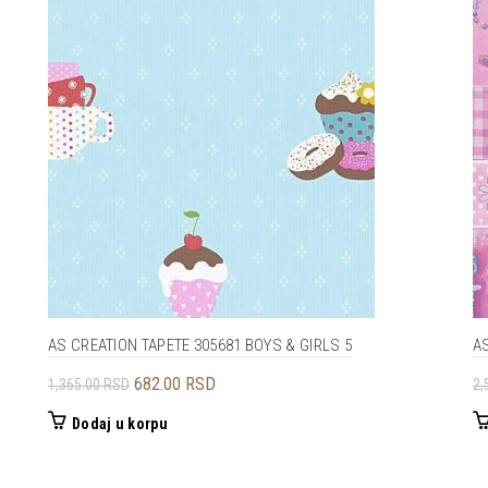
AS CREATION TAPETE 305681 BOYS & GIRLS 5
AS
Originalna
Trenutna
682.00
RSD
1,365.00
RSD
2,
cena
cena
Dodaj u korpu
je
je:
bila:
682.00 RSD.