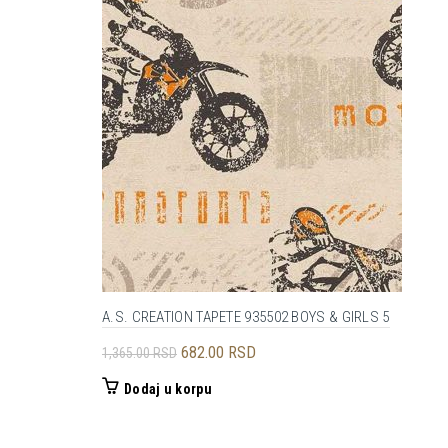
A.S. CREATION TAPETE 935502 BOYS & GIRLS 5
Originalna
Trenutna
682.00
RSD
1,365.00
RSD
cena
cena
Dodaj u korpu
je
je:
bila:
682.00 RSD.