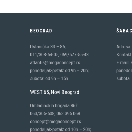
1,365.00 RSD.
BEOGRAD
ŠABA
Ustanička 83 – 85;
Adresa:
011/308-54-05, 069/577-55-48
Kontakt 
atlantis@megaconcept.rs
E mail:
ponedeljak-petak: od 9h – 20h;
ponedelj
subota: od 9h – 15h
subota:
WEST 65, Novi Beograd
Omladinskih brigada 86ž
063/305-508, 063 395 068
concept@megaconcept.rs
ponedeljak-petak: od 10h – 20h;