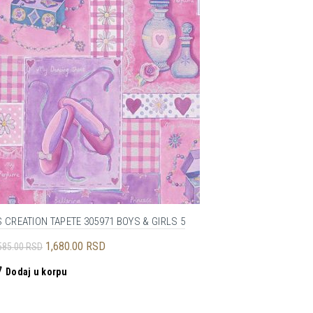
 CREATION TAPETE 305971 BOYS & GIRLS 5
Originalna
Trenutna
1,680.00
RSD
585.00
RSD
cena
cena
Dodaj u korpu
je
je:
bila:
1,680.00 RSD.