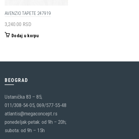
AVENZIO TAPETE 247919
3,240.00
RSD
Dodaj u korpu
BEOGRAD
Ustanička 83 – 85;
011/308-54-05, 069/577-55-48
atlantis@megaconcept.rs
ponedeljak-petak: od 9h – 20h;
subota: od 9h – 15h