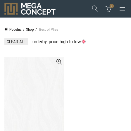
0
Početna
Shop
Best of Vlies
orderby: price high to low
CLEAR ALL