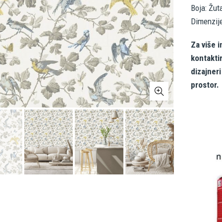
Boja: Žut
Dimenzij
Za više i
kontakti
dizajner
prostor.