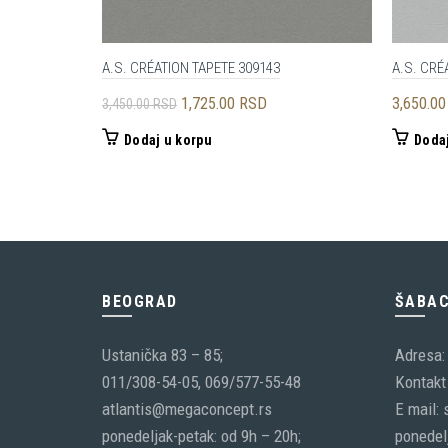
A.S. CRÉATION TAPETE 309143
A.S. CRÉ
Originalna
Trenutna
1,725.00
RSD
3,650.0
3,450.00
RSD
cena
cena
Dodaj u korpu
Dodaj
je
je:
bila:
1,725.00 RSD.
3,450.00 RSD.
BEOGRAD
ŠABA
Ustanička 83 – 85;
Adresa:
011/308-54-05, 069/577-55-48
Kontakt 
atlantis@megaconcept.rs
E mail:
ponedeljak-petak: od 9h – 20h;
ponedelj