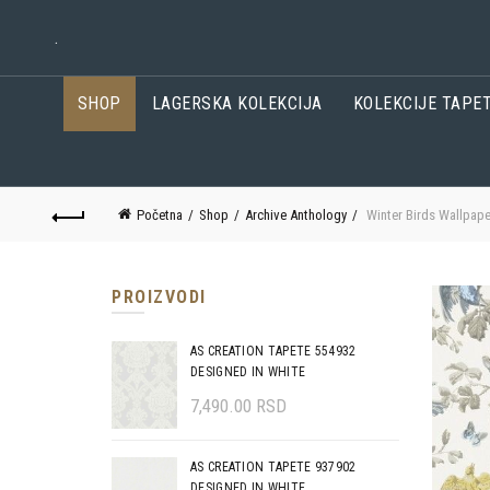
.
SHOP
LAGERSKA KOLEKCIJA
KOLEKCIJE TAPE
Početna
Shop
Archive Anthology
Winter Birds Wallpape
PROIZVODI
AS CREATION TAPETE 554932
DESIGNED IN WHITE
7,490.00
RSD
AS CREATION TAPETE 937902
DESIGNED IN WHITE