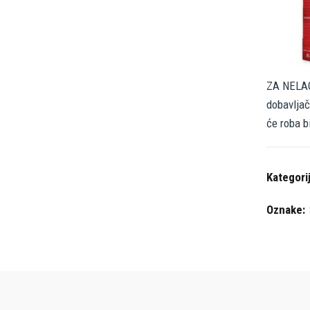
ZA NELAG
dobavljač
će roba b
Kategori
Oznake: