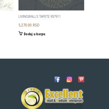
LIVINGWALLS TAPETE 937911
LIVINGWALLS
a
5,270.00
RSD
4,950.00
RS
Dodaj u korpu
Dodaj u 
0 RSD.