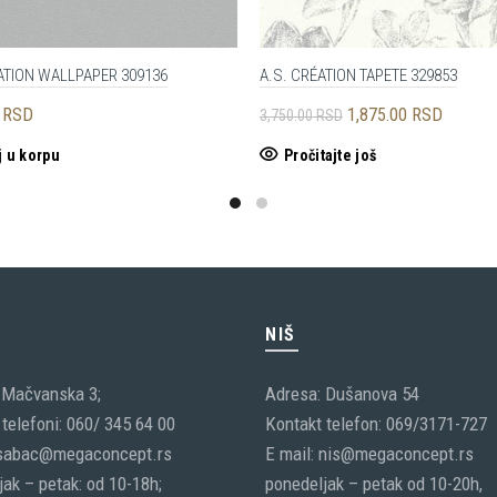
ATION WALLPAPER 309136
A.S. CRÉATION TAPETE 329853
Originalna
Trenutn
0
RSD
1,875.00
RSD
3,750.00
RSD
cena
cena
 u korpu
Pročitajte još
je
je:
bila:
1,875.0
3,750.00 RSD.
C
NIŠ
 Mačvanska 3;
Adresa: Dušanova 54
telefoni: 060/ 345 64 00
Kontakt telefon: 069/3171-727
 sabac@megaconcept.rs
E mail: nis@megaconcept.rs
ak – petak: od 10-18h;
ponedeljak – petak od 10-20h,