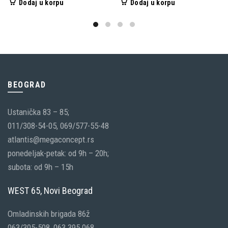
Dodaj u korpu
Dodaj u korpu
BEOGRAD
Ustanička 83 – 85;
011/308-54-05, 069/577-55-48
atlantis@megaconcept.rs
ponedeljak-petak: od 9h – 20h;
subota: od 9h – 15h
WEST 65, Novi Beograd
Omladinskih brigada 86ž
063/305-508, 063 395 068