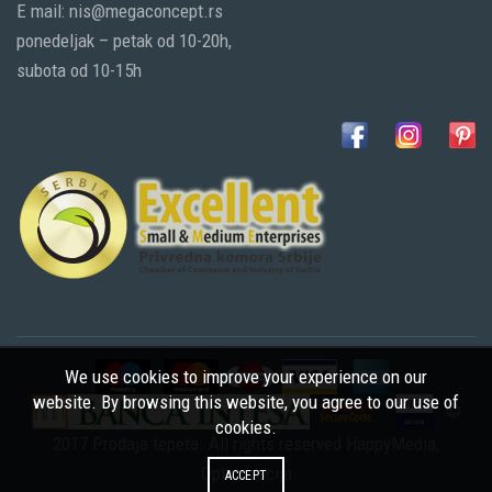
E mail: nis@megaconcept.rs
ponedeljak – petak od 10-20h,
subota od 10-15h
We use cookies to improve your experience on our
website. By browsing this website, you agree to our use of
©
cookies.
2017 Prodaja tepeta. All rights reserved
HappyMedia
,
Optimizacija
ACCEPT