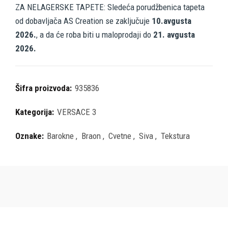
ZA NELAGERSKE TAPETE: Sledeća porudžbenica tapeta
od dobavljača AS Creation se zaključuje
10.avgusta
2026.
, a da će roba biti u maloprodaji do
21. avgusta
2026.
Šifra proizvoda:
935836
Kategorija:
VERSACE 3
Oznake:
Barokne
,
Braon
,
Cvetne
,
Siva
,
Tekstura