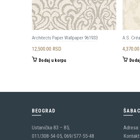
Architects Paper Wallpaper 961933
A.S. Cré
12,500.00
RSD
4,370.0
Dodaj u korpu
Dodaj
BEOGRAD
ŠABA
Ustanička 83 – 85;
Adresa:
011/308-54-05, 069/577-55-48
Kontakt 