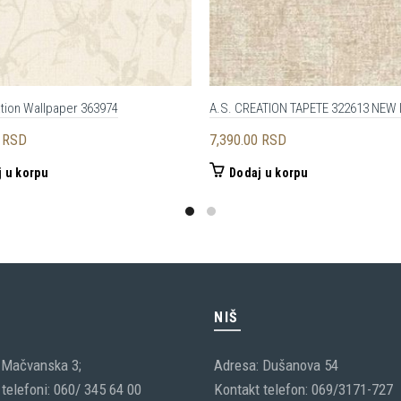
ation Wallpaper 363974
A.S. CREATION TAPETE 322613 NEW 
0
RSD
7,390.00
RSD
 u korpu
Dodaj u korpu
C
NIŠ
 Mačvanska 3;
Adresa: Dušanova 54
telefoni: 060/ 345 64 00
Kontakt telefon: 069/3171-727