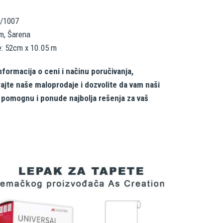
9/1007
m, Šarena
e: 52cm x 10.05 m
nformacija o ceni i načinu poručivanja,
rajte naše maloprodaje i dozvolite da vam naši
i pomognu i ponude najbolja rešenja za vaš