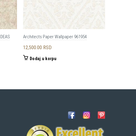
IDEAS
Architects Paper Wallpaper 961954
VERSACE HOM
12,500.00
RSD
14,960.00
R
Dodaj u korpu
Dodaj u 