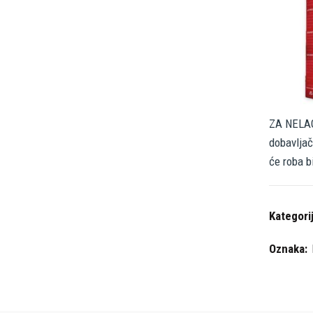
ZA NELAG
dobavljač
će roba b
Kategori
Oznaka: