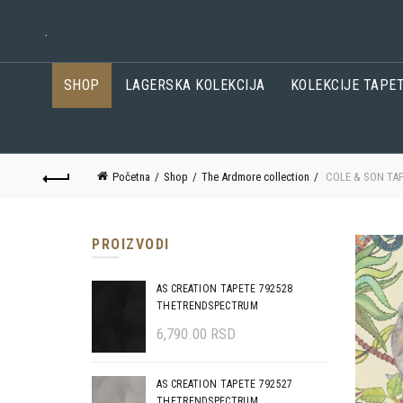
.
SHOP
LAGERSKA KOLEKCIJA
KOLEKCIJE TAPE
Početna
Shop
The Ardmore collection
COLE & SON TAP
PROIZVODI
AS CREATION TAPETE 792528
THETRENDSPECTRUM
6,790.00
RSD
AS CREATION TAPETE 792527
THETRENDSPECTRUM