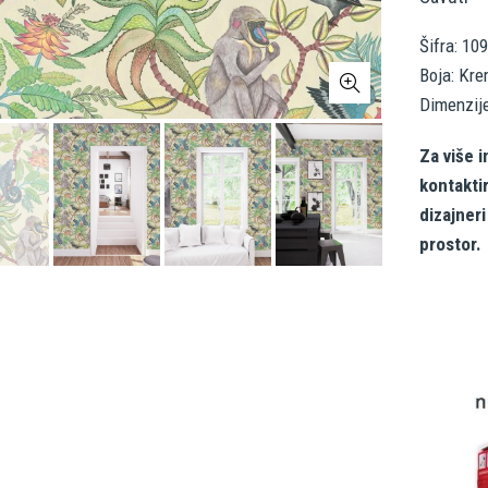
Šifra: 10
Boja: Kre
Dimenzij
Za više i
kontakti
dizajner
prostor.