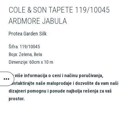
COLE & SON TAPETE 119/10045
ARDMORE JABULA
Protea Garden Silk
Šifra: 119/10045
Boja: Zelena, Bela
Dimenzije: 60cm x 10 m
Za više informacija o ceni i načinu poručivanja,
kontaktirajte naše maloprodaje i dozvolite da vam naši
dizajneri pomognu i ponude najbolja rešenja za vaš
prostor.