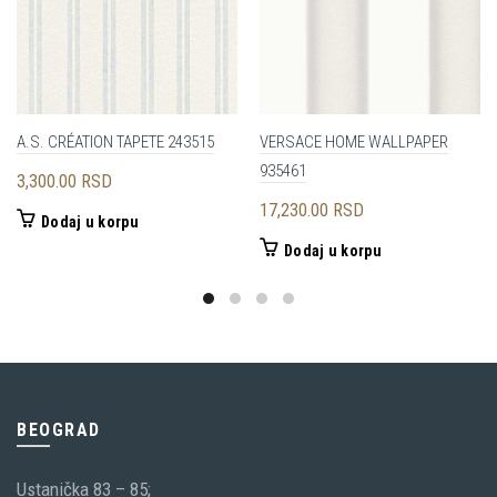
A.S. CRÉATION TAPETE 243515
VERSACE HOME WALLPAPER
935461
3,300.00
RSD
17,230.00
RSD
Dodaj u korpu
Dodaj u korpu
BEOGRAD
Ustanička 83 – 85;