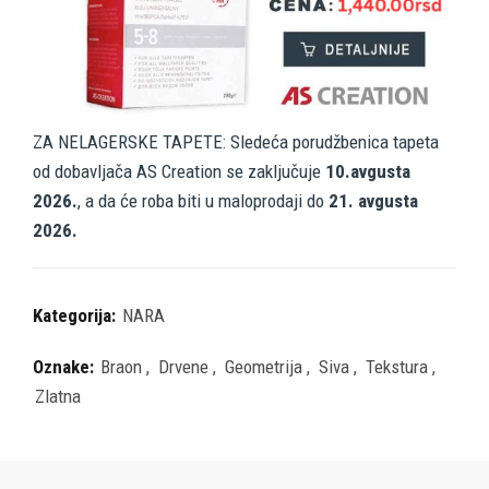
ZA NELAGERSKE TAPETE: Sledeća porudžbenica tapeta
od dobavljača AS Creation se zaključuje
10.avgusta
2026.
, a da će roba biti u maloprodaji do
21. avgusta
2026.
Kategorija:
NARA
Oznake:
Braon
,
Drvene
,
Geometrija
,
Siva
,
Tekstura
,
Zlatna