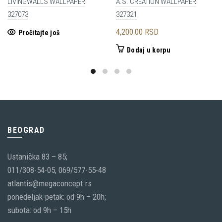
LIVINGWALLS WALLPAPER
A.S. CRÉATION WALLPAPER
327073
327321
4,200.00
RSD
Pročitajte još
Dodaj u korpu
BEOGRAD
Ustanička 83 – 85;
011/308-54-05, 069/577-55-48
atlantis@megaconcept.rs
ponedeljak-petak: od 9h – 20h;
subota: od 9h – 15h