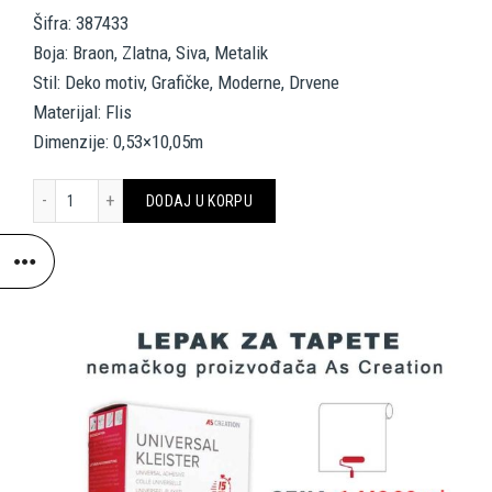
Šifra: 387433
Boja: Braon, Zlatna, Siva, Metalik
Stil: Deko motiv, Grafičke, Moderne, Drvene
Materijal: Flis
Dimenzije: 0,53×10,05m
PRIVATE WALLS WALLPAPER «WOOD, BROWN, GOLD, GREY, METALLIC
DODAJ U KORPU