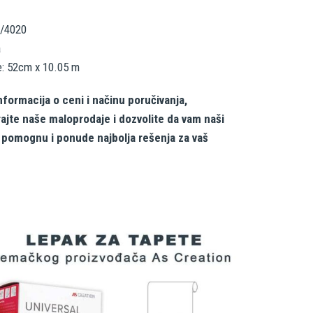
9/4020
a
e: 52cm x 10.05 m
nformacija o ceni i načinu poručivanja,
rajte naše maloprodaje i dozvolite da vam naši
i pomognu i ponude najbolja rešenja za vaš