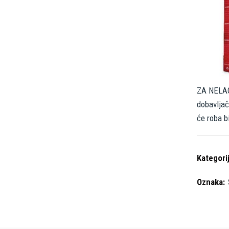
ZA NELAG
dobavljač
će roba b
Kategori
Oznaka: