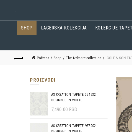
.
SHOP
LAGERSKA KOLEKCIJA
KOLEKCIJE TAPE
Početna
Shop
The Ardmore collection
COLE & SON TAP
PROIZVODI
AS CREATION TAPETE 554932
DESIGNED IN WHITE
7,490.00
RSD
AS CREATION TAPETE 937902
DESIGNED IN WHITE