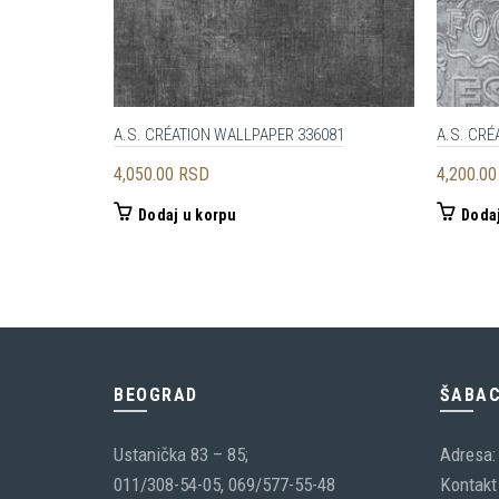
A.S. CRÉATION WALLPAPER 336081
A.S. CRÉ
4,050.00
RSD
4,200.0
Dodaj u korpu
Dodaj
BEOGRAD
ŠABA
Ustanička 83 – 85;
Adresa:
011/308-54-05, 069/577-55-48
Kontakt 