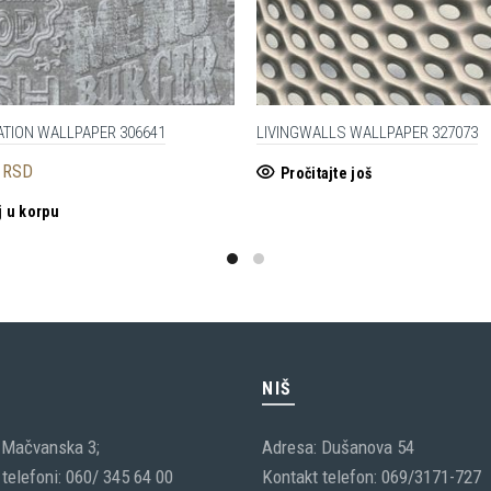
ATION WALLPAPER 306641
LIVINGWALLS WALLPAPER 327073
0
RSD
Pročitajte još
 u korpu
C
NIŠ
 Mačvanska 3;
Adresa: Dušanova 54
telefoni: 060/ 345 64 00
Kontakt telefon: 069/3171-727