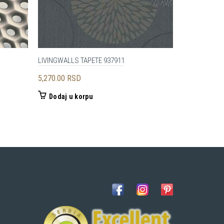
LIVINGWALLS TAPETE 937911
A.S. CRÉATI
5,270.00
RSD
4,200.00
RS
Dodaj u korpu
Dodaj u 