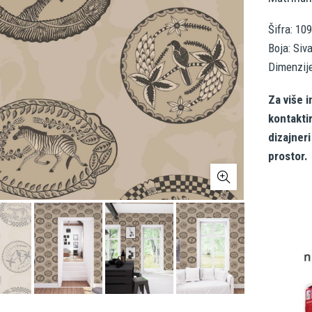
Šifra: 10
Boja: Siv
Dimenzij
Za više i
kontakti
dizajner
prostor.