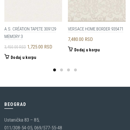
A.S. CRÉATION TAPETE 309129
VERSACE HOME BORDER 935471
MEMORY 3
7,480.00
RSD
Originalna
Trenutna
1,725.00
RSD
3,450.00
RSD
Dodaj u korpu
cena
cena
Dodaj u korpu
je
je:
bila:
1,725.00 RSD.
3,450.00 RSD.
BEOGRAD
Ustanička 83 – 85;
011/308-54-05, 069/577-55-48