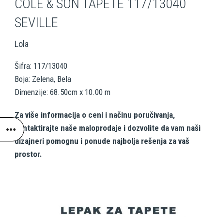
COLE & SON TAPETE 117/13040
SEVILLE
Lola
Šifra: 117/13040
Boja: Zelena, Bela
Dimenzije: 68.50cm x 10.00 m
Za više informacija o ceni i načinu poručivanja,
kontaktirajte naše maloprodaje i dozvolite da vam naši
dizajneri pomognu i ponude najbolja rešenja za vaš
prostor.