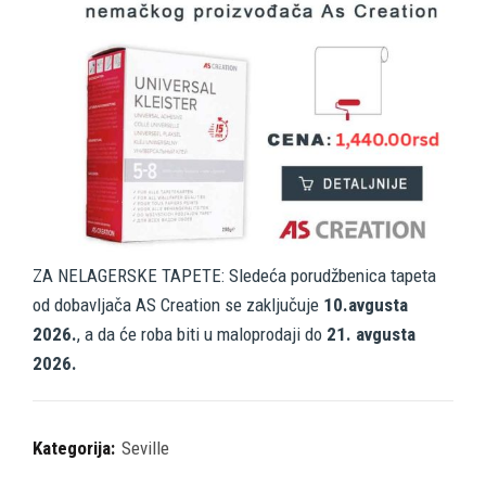
ZA NELAGERSKE TAPETE: Sledeća porudžbenica tapeta
od dobavljača AS Creation se zaključuje
10.avgusta
2026.
, a da će roba biti u maloprodaji do
21. avgusta
2026.
Kategorija:
Seville