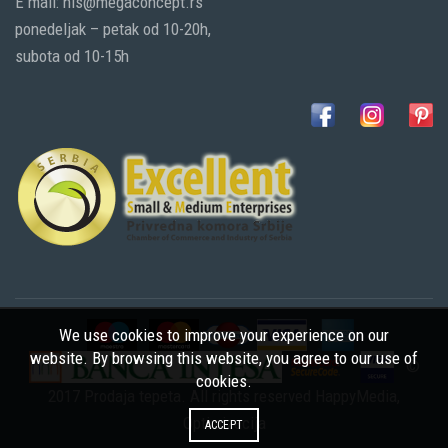
E mail: nis@megaconcept.rs
ponedeljak – petak od 10-20h,
subota od 10-15h
We use cookies to improve your experience on our
website. By browsing this website, you agree to our use of
©
cookies.
2017 Prodaja tepeta. All rights reserved
HappyMedia
,
Optimizacija
ACCEPT