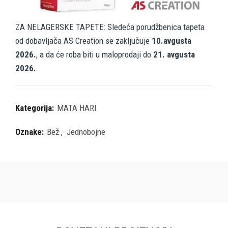
ZA NELAGERSKE TAPETE: Sledeća porudžbenica tapeta
od dobavljača AS Creation se zaključuje
10.avgusta
2026.
, a da će roba biti u maloprodaji do
21. avgusta
2026.
Kategorija:
MATA HARI
Oznake:
Bež
,
Jednobojne