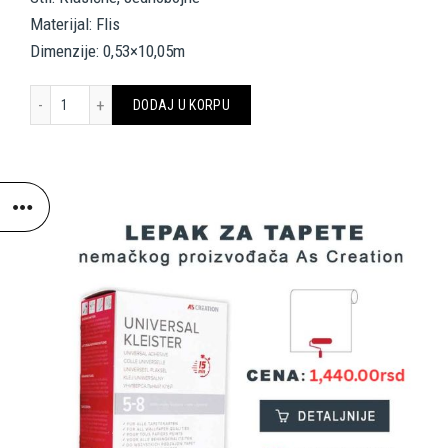
Materijal: Flis
Dimenzije: 0,53×10,05m
Livingwalls Wallpaper «Uni, Beige, Metallic» 380971 količina
DODAJ U KORPU