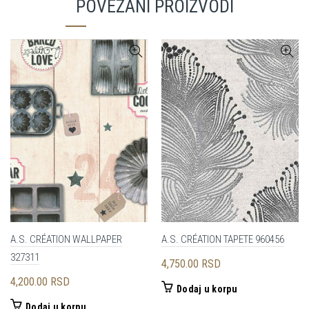
POVEZANI PROIZVODI
A.S. CRÉATION WALLPAPER
A.S. CRÉATION TAPETE 960456
327311
4,750.00
RSD
4,200.00
RSD
Dodaj u korpu
Dodaj u korpu