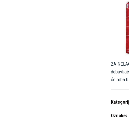
ZA NELAG
dobavljač
će roba b
Kategori
Oznake: