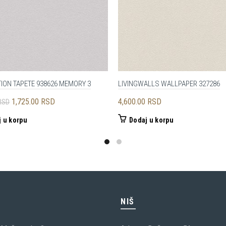
ION TAPETE 938626 MEMORY 3
LIVINGWALLS WALLPAPER 327286
Originalna
Trenutna
1,725.00
RSD
4,600.00
RSD
RSD
cena
cena
 u korpu
Dodaj u korpu
je
je:
bila:
1,725.00 RSD.
3,450.00 RSD.
C
NIŠ