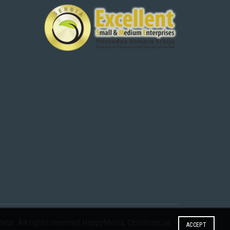
eta. All rights reserved
HappyMedia
,
Optimizacija
ACCEPT