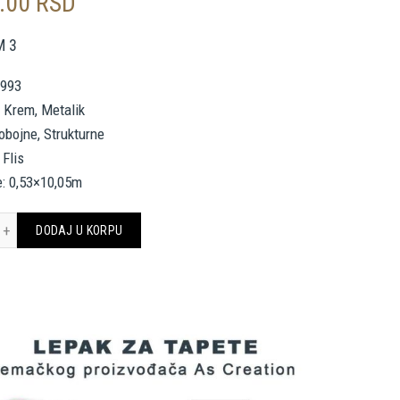
0.00
RSD
M 3
1993
, Krem, Metalik
nobojne, Strukturne
 Flis
e: 0,53×10,05m
INGWALLS WALLPAPER «UNI, BEIGE, CREAM, METALLIC» 381993 količina
DODAJ U KORPU