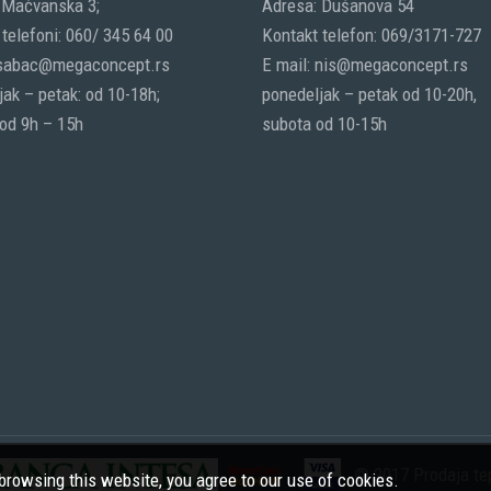
 Mačvanska 3;
Adresa: Dušanova 54
telefoni: 060/ 345 64 00
Kontakt telefon: 069/3171-727
 sabac@megaconcept.rs
E mail: nis@megaconcept.rs
ak – petak: od 10-18h;
ponedeljak – petak od 10-20h,
 od 9h – 15h
subota od 10-15h
© 2017 Prodaja tep
rowsing this website, you agree to our use of cookies.