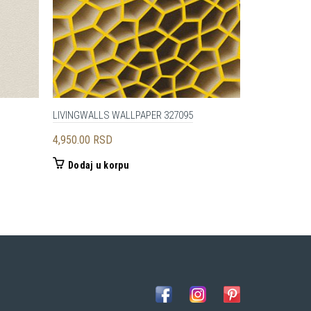
LIVINGWALLS WALLPAPER 327095
A.S. CRÉATI
4,950.00
RSD
4,050.00
RS
Dodaj u korpu
Dodaj u 