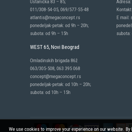
Ustanička 83 – 85;
Adresa:
011/308-54-05, 069/577-55-48
Kontakt 
atlantis@megaconcept.rs
E mail:
ponedeljak-petak: od 9h – 20h;
ponedelj
subota: od 9h – 15h
subota:
WEST 65, Novi Beograd
Omladinskih brigada 86ž
063/305-508, 063 395 068
concept@megaconcept.rs
ponedeljak-petak: od 10h – 20h;
subota: od 10h – 15h
We use cookies to improve your experience on our website. By b