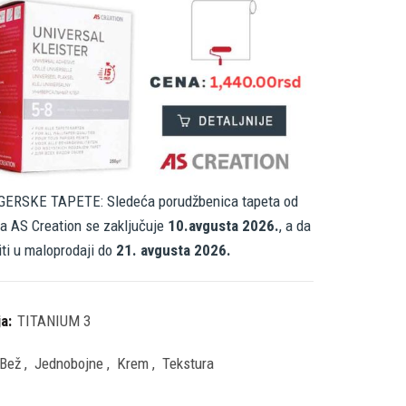
ERSKE TAPETE: Sledeća porudžbenica tapeta od
a AS Creation se zaključuje
10.avgusta 2026.
, a da
iti u maloprodaji do
21. avgusta 2026.
ja:
TITANIUM 3
Bež
,
Jednobojne
,
Krem
,
Tekstura