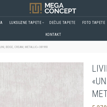
TA
LUKSUZNE TAPETE
DEČIJE TAPETE
FOTO TAPETE
KONTAKT
NI, BEIGE, CREAM, METALLIC» 381993
LIV
«UN
MET