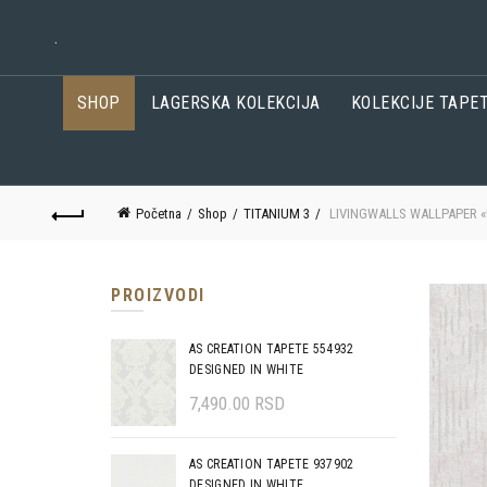
.
SHOP
LAGERSKA KOLEKCIJA
KOLEKCIJE TAPE
Početna
Shop
TITANIUM 3
LIVINGWALLS WALLPAPER «U
PROIZVODI
AS CREATION TAPETE 554932
DESIGNED IN WHITE
7,490.00
RSD
AS CREATION TAPETE 937902
DESIGNED IN WHITE