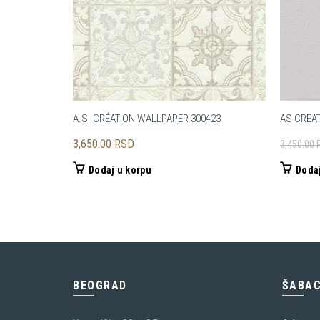
A.S. CRÉATION WALLPAPER 300423
AS CREAT
3,650.00
RSD
3,450.00
Dodaj u korpu
Dodaj
BEOGRAD
ŠABA