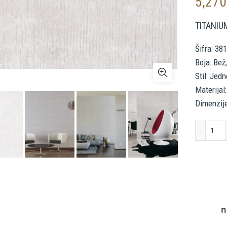
5,27
TITANIU
Šifra: 38
Boja: Bež
Stil: Jed
Materijal:
Dimenzij
LIV